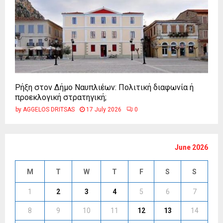
Ρήξη στον Δήμο Ναυπλιέων: Πολιτική διαφωνία ή
προεκλογική στρατηγική;
by
AGGELOS DRITSAS
17 July 2026
0
June 2026
M
T
W
T
F
S
S
1
2
3
4
5
6
7
8
9
10
11
12
13
14