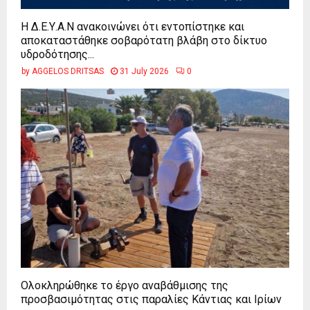
Η Δ.Ε.Υ.Α.Ν ανακοινώνει ότι εντοπίστηκε και
αποκαταστάθηκε σοβαρότατη βλάβη στο δίκτυο
υδροδότησης...
by
AGGELOS DRITSAS
31 July 2026
0
Ολοκληρώθηκε το έργο αναβάθμισης της
προσβασιμότητας στις παραλίες Κάντιας και Ιρίων