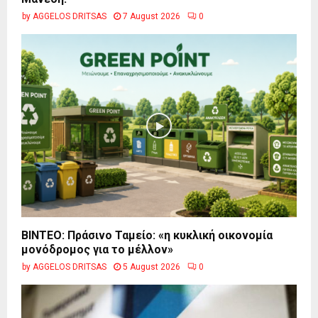
by
AGGELOS DRITSAS
7 August 2026
0
BINTEO: Πράσινο Ταμείο: «η κυκλική οικονομία
μονόδρομος για το μέλλον»
by
AGGELOS DRITSAS
5 August 2026
0