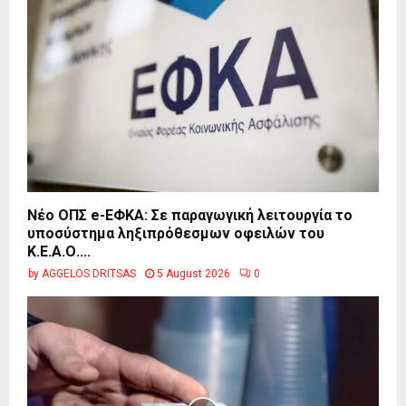
Νέο ΟΠΣ e-ΕΦΚΑ: Σε παραγωγική λειτουργία το
υποσύστημα ληξιπρόθεσμων οφειλών του
Κ.Ε.Α.Ο....
by
AGGELOS DRITSAS
5 August 2026
0