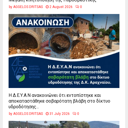
by
AGGELOS DRITSAS
2 August 2026
0
Η Δ.Ε.Υ.Α.Ν ανακοινώνει ότι εντοπίστηκε και
αποκαταστάθηκε σοβαρότατη βλάβη στο δίκτυο
υδροδότησης...
by
AGGELOS DRITSAS
31 July 2026
0