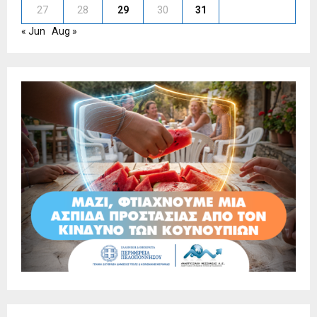
27
28
29
30
31
« Jun
Aug »