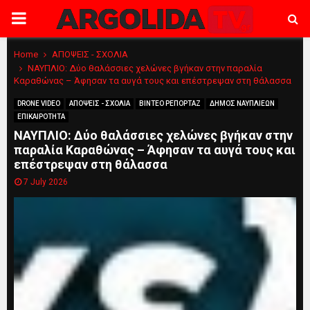
PRIMARY
MENU
Home
ΑΠΟΨΕΙΣ - ΣΧΟΛΙΑ
ΝΑΥΠΛΙΟ: Δύο θαλάσσιες χελώνες βγήκαν στην παραλία
Καραθώνας – Άφησαν τα αυγά τους και επέστρεψαν στη θάλασσα
DRONE VIDEO
ΑΠΟΨΕΙΣ - ΣΧΟΛΙΑ
ΒΙΝΤΕΟ ΡΕΠΟΡΤΑΖ
ΔΗΜΟΣ ΝΑΥΠΛΙΕΩΝ
ΕΠΙΚΑΙΡΟΤΗΤΑ
ΝΑΥΠΛΙΟ: Δύο θαλάσσιες χελώνες βγήκαν στην
παραλία Καραθώνας – Άφησαν τα αυγά τους και
επέστρεψαν στη θάλασσα
7 July 2026