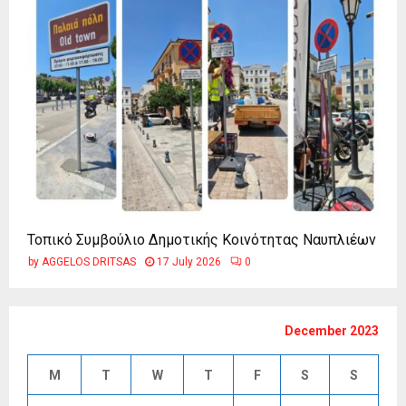
Τοπικό Συμβούλιο Δημοτικής Κοινότητας Ναυπλιέων
by
AGGELOS DRITSAS
17 July 2026
0
December 2023
M
T
W
T
F
S
S