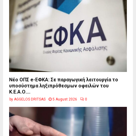
Νέο ΟΠΣ e-ΕΦΚΑ: Σε παραγωγική λειτουργία το
υποσύστημα ληξιπρόθεσμων οφειλών του
Κ.Ε.Α.Ο....
by
AGGELOS DRITSAS
5 August 2026
0