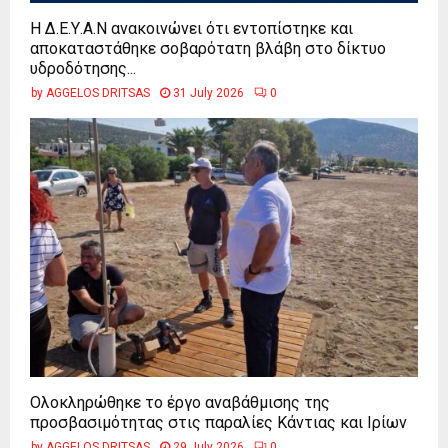
Η Δ.Ε.Υ.Α.Ν ανακοινώνει ότι εντοπίστηκε και
αποκαταστάθηκε σοβαρότατη βλάβη στο δίκτυο
υδροδότησης...
by
AGGELOS DRITSAS
31 July 2026
0
Ολοκληρώθηκε το έργο αναβάθμισης της
προσβασιμότητας στις παραλίες Κάντιας και Ιρίων
by
AGGELOS DRITSAS
29 July 2026
0