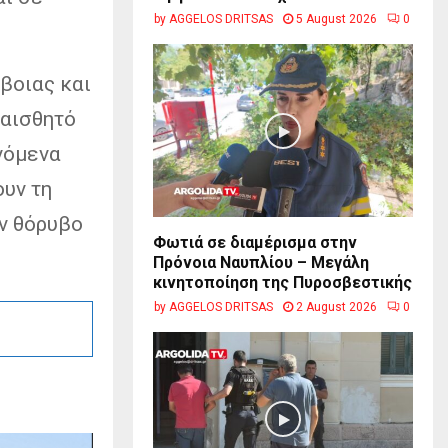
by
AGGELOS DRITSAS
5 August 2026
0
ύβοιας και
 αισθητό
νόμενα
υν τη
ον θόρυβο
Φωτιά σε διαμέρισμα στην
Πρόνοια Ναυπλίου – Μεγάλη
κινητοποίηση της Πυροσβεστικής
by
AGGELOS DRITSAS
2 August 2026
0