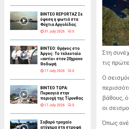
BINTEO REPORTAZ Σε
ύφεση η φωτιά στα
Φύχτια Αργολίδας.
31 July 2026
0
ΒΙΝΤΕΟ: Θρήνος στο
Στη συνέ
Άργος: Το τελευταίο
«αντίο» στον 20χρονο
τις πρώτε
Θοδωρή
17 July 2026
0
Ο σεισμός
περισσότ
ΒΙΝΤΕΟ ΤΩΡΑ:
Πυρκαγιά στην
βάθους, ό
περιοχή της Τίρυνθας
17 July 2026
0
οι σεισμ
Όπως ανέφ
Σοβαρό τροχαίο
ατύχημα στη στροφή