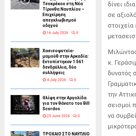
δίνει ιδι
Τσεκρέκου στη Νέα
Τίρυνθα Ναυπλίου –
σε αξιολ
Επιχείρηση
απεγκλωβισμού
στοιχεία 
οδηγού
16 July 2026
0
μετασεισ
Μιλώντας
Χασισοφυτεία-
μαμούθ στην Αρκαδία:
κ. Γεράσ
Εντοπίστηκαν 1.561
δενδρύλλια, δύο
δυνατός 
συλλήψεις
4 July 2026
0
Γραμματικ
την Αττικ
Θλίψη στην Αργολίδα
για τον θάνατο του Bill
σεισμοί π
Scordos
να συμβεί
23 June 2026
0
μικρότερο
ΤΡΟΧΑΙΟ ΣΤΟ ΝΑΥΠΛΙΟ