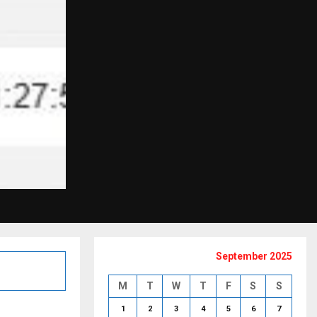
September 2025
M
T
W
T
F
S
S
1
2
3
4
5
6
7