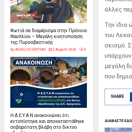
άλλες περ
Την ίδια 
Φωτιά σε διαμέρισμα στην Πρόνοια
του Λεκαν
Ναυπλίου – Μεγάλη κινητοποίηση
της Πυροσβεστικής
σεισμό. 
by
AGGELOS DRITSAS
2 August 2026
0
υπάρχουν
μεγάλη δι
που δημι
SHARE
Η Δ.Ε.Υ.Α.Ν ανακοινώνει ότι
ΔΙΑΒΑΣΤΕ ΕΔΩ
εντοπίστηκε και αποκαταστάθηκε
σοβαρότατη βλάβη στο δίκτυο