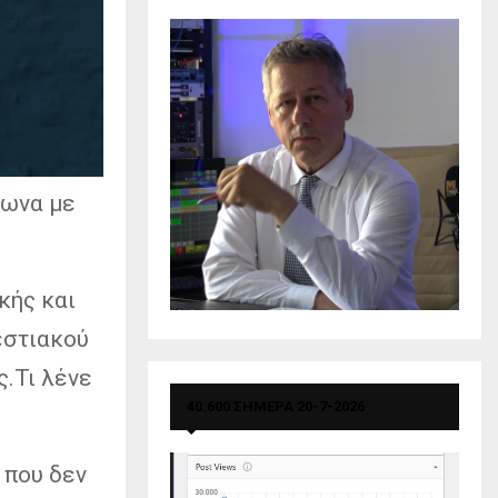
φωνα με
κής και
εστιακού
ς.Τι λένε
40.600 ΣΗΜΕΡΑ 20-7-2026
 που δεν