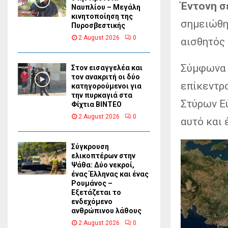
Έντονη σ
Ναυπλίου – Μεγάλη
κινητοποίηση της
σημειώθηκ
Πυροσβεστικής
2 August 2026
0
αισθητός 
Σύμφωνα 
Στον εισαγγελέα και
τον ανακριτή οι δύο
επίκεντρ
κατηγορούμενοι για
την πυρκαγιά στα
Στύρων Εύ
Φίχτια ΒΙΝΤΕΟ
2 August 2026
0
αυτό και 
Σύγκρουση
ελικοπτέρων στην
Ψάθα: Δύο νεκροί,
ένας Έλληνας και ένας
Ρουμάνος –
Εξετάζεται το
ενδεχόμενο
ανθρώπινου λάθους
2 August 2026
0