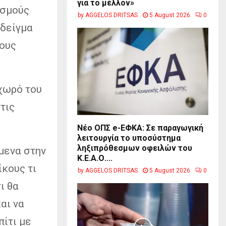
για το μέλλον»
ισμούς
by
AGGELOS DRITSAS
5 August 2026
0
 δείγμα
νους
 χωρό του
τις
Νέο ΟΠΣ e-ΕΦΚΑ: Σε παραγωγική
λειτουργία το υποσύστημα
ληξιπρόθεσμων οφειλών του
μενα στην
Κ.Ε.Α.Ο....
ίκους τι
by
AGGELOS DRITSAS
5 August 2026
0
ι θα
αι να
πίτι με