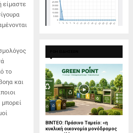
ή είμαστε
σίγουρα
αμένονται
ισμολόγος
ΡΟΗ ΕΙΔΗΣΕΩΝ
τά
ό το
ύβοηα και
άποιοι
ο μπορεί
μοί
BINTEO: Πράσινο Ταμείο: «η
κυκλική οικονομία μονόδρομος