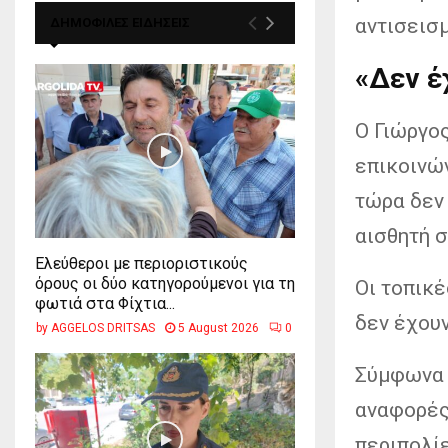
αντισεισμ
ΔΗΜΟΦΙΛΕΣ ΕΙΔΗΣΕΙΣ
«Δεν έ
Ο Γιώργο
επικοινώ
τώρα δεν 
αισθητή σ
Ελεύθεροι με περιοριστικούς
όρους οι δύο κατηγορούμενοι για τη
Οι τοπικέ
φωτιά στα Φίχτια...
δεν έχουν
by
AGGELOS DRITSAS
5 August 2026
0
Σύμφωνα 
αναφορές
περιπολίε