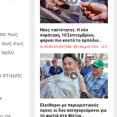
Νέες ταυτότητες: Η νέα
ισε πως
παράταση, 10 Σεπτεμβρίου,
φέρνει πιο κοντά το εμπόδιο...
ς πως έως
by
AGGELOS DRITSAS
5 August 2026
0
ε πολύ
ι στιγμής
ν
Ελεύθεροι με περιοριστικούς
όρους οι δύο κατηγορούμενοι για
αι σε
τη φωτιά στα Φίχτια...