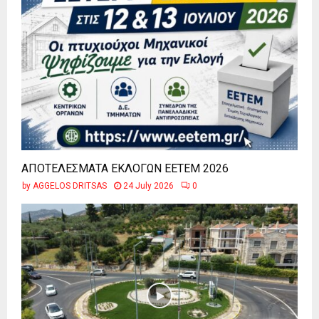
ΑΠΟΤΕΛΕΣΜΑΤΑ ΕΚΛΟΓΩΝ ΕΕΤΕΜ 2026
by
AGGELOS DRITSAS
24 July 2026
0