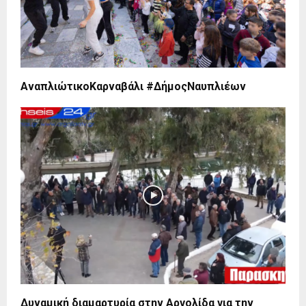
ΑναπλιώτικοΚαρναβάλι #ΔήμοςΝαυπλιέων
Δυναμική διαμαρτυρία στην Αργολίδα για την