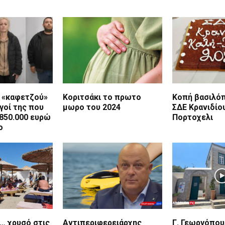
η «καφετζού»
Κοριτσάκι το πρωτο
Κοπή βασιλόπ
ργοί της που
μωρο του 2024
ΣΔΕ Κρανιδίο
850.000 ευρώ
Πορτοχελι
ο
… χρυσό στις
Αντιπεριφερειάρχης
Γ. Γεωργόπου