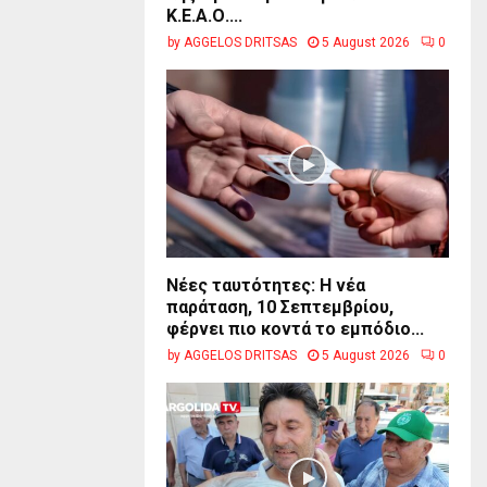
Κ.Ε.Α.Ο....
by
AGGELOS DRITSAS
5 August 2026
0
Νέες ταυτότητες: Η νέα
παράταση, 10 Σεπτεμβρίου,
φέρνει πιο κοντά το εμπόδιο...
by
AGGELOS DRITSAS
5 August 2026
0