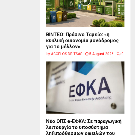
BINTEO: Πράσινο Ταμείο: «η
κυκλική οικονομία μονόδρομος
για το μέλλον»
by
AGGELOS DRITSAS
5 August 2026
0
Νέο ΟΠΣ e-ΕΦΚΑ: Σε παραγωγική
λειτουργία το υποσύστημα
ληξιπρόθεσμων οφειλών του