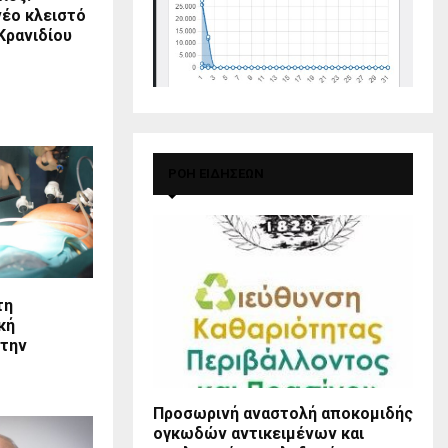
έο κλειστό
Κρανιδίου
ΡΟΗ ΕΙΔΗΣΕΩΝ
τη
κή
στην
Προσωρινή αναστολή αποκομιδής
ογκωδών αντικειμένων και