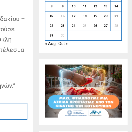
8
9
10
11
12
13
14
15
16
17
18
19
20
21
ιδακίου –
22
23
24
25
26
27
28
γούσε
29
30
υκλη
« Aug
Oct »
οτέλεσμα
νών.”