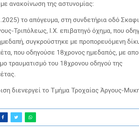
με ανακοίνωση της αστυνομίας:
9.2025) το απόγευμα, στη συνδετήρια οδό Σκαφ
γους-Τριπόλεως, Ι.Χ. επιβατηγό όχημα, που οδη
ημεδαπή, συγκρούστηκε με προπορευόμενη δίκ
έτα, που οδηγούσε 18χρονος ημεδαπός, με απ
ιμο τραυματισμό του 18χρονου οδηγού της
έτας.
ιση διενεργεί το Τμήμα Τροχαίας Άργους-Μυκη