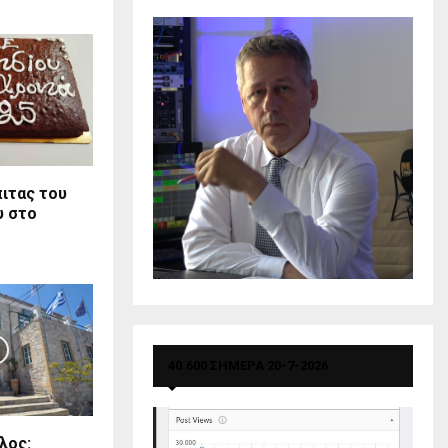
ιτας του
υ στο
40.600 ΣΗΜΕΡΑ 20-7-2026
λος: