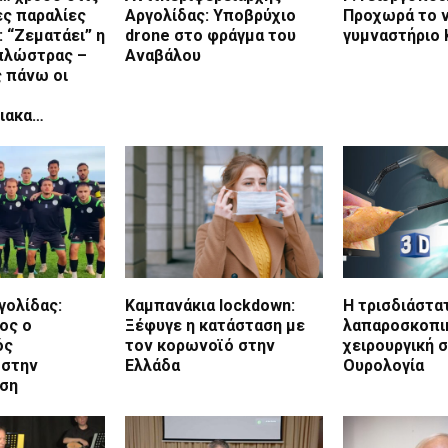
ς παραλίες
Αργολίδας: Υποβρύχιο
Προχωρά το ν
: “Ζεματάει” η
drone στο φράγμα του
γυμναστήριο 
απλώστρας –
Αναβάλου
ς πάνω οι
ιακα…
γολίδας:
Καμπανάκια lockdown:
Η τρισδιάστα
ος ο
Ξέφυγε η κατάσταση με
λαπαροσκοπι
ός
τον κορωνοϊό στην
χειρουργική 
 στην
Ελλάδα
Ουρολογία
ση