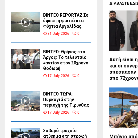
ΔΙΑΒΑΣΤΕ ΕΔΩ
BINTEO REPORTAZ Σε
ύφεση η φωτιά στα
Φύχτια Αργολίδας.
31 July 2026
0
ΒΙΝΤΕΟ: Θρήνος στο
Άργος: Το τελευταίο
Αυτή είναι 
«αντίο» στον 20χρονο
και οι συνε
Θοδωρή
απέσπασαν 
17 July 2026
0
από 72χρον
ΒΙΝΤΕΟ ΤΩΡΑ:
Πυρκαγιά στην
περιοχή της Τίρυνθας
17 July 2026
0
Σοβαρό τροχαίο
Μπάνιο από
ατύχημα στη στροφή