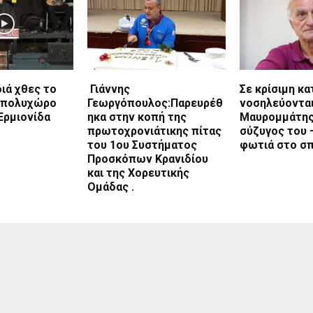
ιά χθες το
Γιάννης
Σε κρίσιμη κ
 πολυχώρο
Γεωργόπουλος:Παρευρέθ
νοσηλεύοντα
 Ερμιονίδα
ηκα στην κοπή της
Μαυρομμάτης 
πρωτοχρονιάτικης πίτας
σύζυγος του 
του 1ου Συστήματος
φωτιά στο σπ
Προσκόπων Κρανιδίου
και της Χορευτικής
Ομάδας .