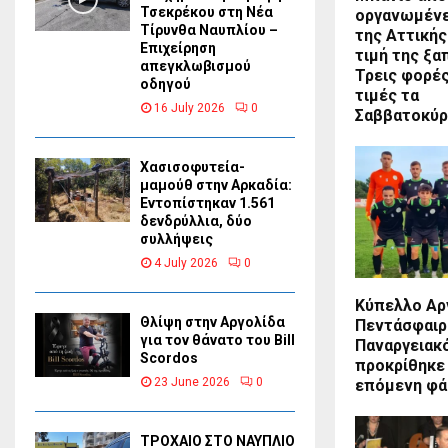
Τσεκρέκου στη Νέα
οργανωμένε
Τίρυνθα Ναυπλίου –
της Αττικής
Επιχείρηση
τιμή της ξ
απεγκλωβισμού
Τρεις φορέ
οδηγού
τιμές τα
16 July 2026
0
Σαββατοκύρ
Χασισοφυτεία-
μαμούθ στην Αρκαδία:
Εντοπίστηκαν 1.561
δενδρύλλια, δύο
συλλήψεις
4 July 2026
0
Κύπελλο Αρ
Θλίψη στην Αργολίδα
Πεντάσφαιρ
για τον θάνατο του Bill
Παναργειακ
Scordos
προκρίθηκε
23 June 2026
0
επόμενη φά
ΤΡΟΧΑΙΟ ΣΤΟ ΝΑΥΠΛΙΟ