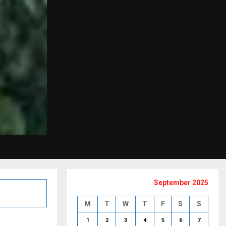
September 2025
M
T
W
T
F
S
S
1
2
3
4
5
6
7