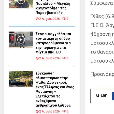
Σύμφωνα 
Ναυπλίου – Μεγάλη
κινητοποίηση της
Πυροσβεστικής
“Χθες (6.
2 August 2026
0
Π.Ε.Ο. Άρ
45χρονη 
Στον εισαγγελέα και
τον ανακριτή οι δύο
μοτοσυκλ
κατηγορούμενοι για
την πυρκαγιά στα
το θανάσ
Φίχτια ΒΙΝΤΕΟ
2 August 2026
0
μοτοσυκλ
Προανάκρ
Σύγκρουση
ελικοπτέρων στην
Ψάθα: Δύο νεκροί,
ένας Έλληνας και ένας
Ρουμάνος –
SHARE
Εξετάζεται το
ενδεχόμενο
ανθρώπινου λάθους
2 August 2026
0