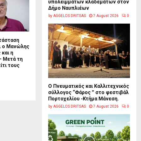
υπολειμμάτων κλαδεμάτων στον
Δήμο Ναυπλιέων
by
AGGELOS DRITSAS
7 August 2026
0
ατάσταση
ι ο Μανώλης
και η
– Μετά τη
ίτι τους
Ο Πνευματικός και Καλλιτεχνικός
σύλλογος “Φάρος ” στο φεστιβάλ
Πορτοχελίου -Κτήμα Μάνεση.
by
AGGELOS DRITSAS
7 August 2026
0