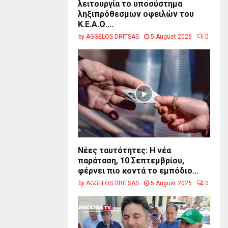
λειτουργία το υποσύστημα
ληξιπρόθεσμων οφειλών του
Κ.Ε.Α.Ο....
by
AGGELOS DRITSAS
5 August 2026
0
Νέες ταυτότητες: Η νέα
παράταση, 10 Σεπτεμβρίου,
φέρνει πιο κοντά το εμπόδιο...
by
AGGELOS DRITSAS
5 August 2026
0