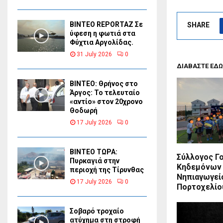
BINTEO REPORTAZ Σε
SHARE
ύφεση η φωτιά στα
Φύχτια Αργολίδας.
31 July 2026
0
ΔΙΑΒΑΣΤΕ ΕΔΩ
ΒΙΝΤΕΟ: Θρήνος στο
Άργος: Το τελευταίο
«αντίο» στον 20χρονο
Θοδωρή
17 July 2026
0
ΒΙΝΤΕΟ ΤΩΡΑ:
Σύλλογος Γ
Πυρκαγιά στην
Κηδεμόνων
περιοχή της Τίρυνθας
Νηπιαγωγεί
17 July 2026
0
Πορτοχελί
Σοβαρό τροχαίο
ατύχημα στη στροφή