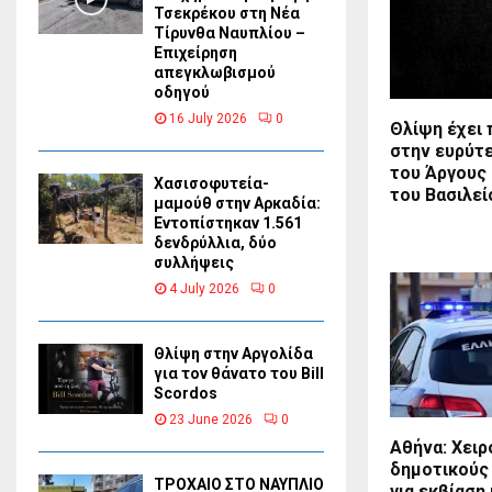
Τσεκρέκου στη Νέα
Τίρυνθα Ναυπλίου –
Επιχείρηση
απεγκλωβισμού
οδηγού
16 July 2026
0
Θλίψη έχει
στην ευρύτ
του Άργους
Χασισοφυτεία-
του Βασιλεί
μαμούθ στην Αρκαδία:
Εντοπίστηκαν 1.561
δενδρύλλια, δύο
συλλήψεις
4 July 2026
0
Θλίψη στην Αργολίδα
για τον θάνατο του Bill
Scordos
23 June 2026
0
Αθήνα: Χει
δημοτικούς
ΤΡΟΧΑΙΟ ΣΤΟ ΝΑΥΠΛΙΟ
για εκβίαση