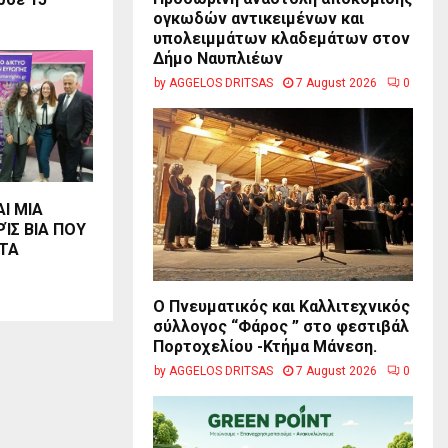
ογκωδών αντικειμένων και
υπολειμμάτων κλαδεμάτων στον
Δήμο Ναυπλιέων
by
AGGELOS DRITSAS
7 August 2026
0
Ι ΜΙΑ
ΊΣ ΒΙΑ ΠΟΥ
 ΤΑ
Ο Πνευματικός και Καλλιτεχνικός
σύλλογος “Φάρος ” στο φεστιβάλ
Πορτοχελίου -Κτήμα Μάνεση.
by
AGGELOS DRITSAS
7 August 2026
0