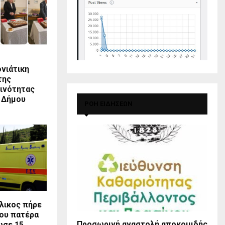
νιάτικη
της
ινότητας
 Δήμου
ΡΟΗ ΕΙΔΗΣΕΩΝ
λικος πήρε
του πατέρα
Προσωρινή αναστολή αποκομιδής
ωσε 15