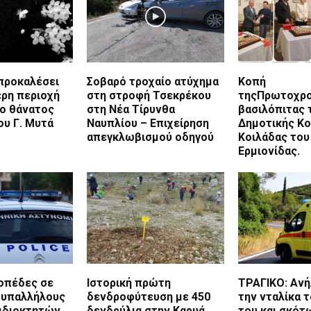
 προκαλέσει
Σοβαρό τροχαίο ατύχημα
Κοπή
ερη περιοχή
στη στροφή Τσεκρέκου
τηςΠρωτοχρο
 ο θάνατος
στη Νέα Τίρυνθα
βασιλόπιτας 
ου Γ. Μυτά
Ναυπλίου – Επιχείρηση
Δημοτικής Κο
απεγκλωβισμού οδηγού
Κοιλάδας του
Ερμιονίδας.
ροπέδες σε
Ιστορική πρώτη
ΤΡΑΓΙΚΟ: Ανή
 υπαλλήλους
δενδροφύτευση με 450
την νταλίκα 
 ιδιοκτητών
δενδρύλια στην Καρυά
του και σκότ