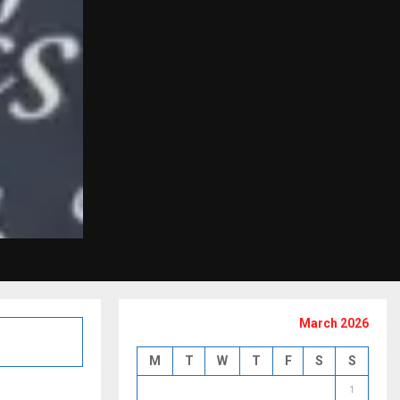
March 2026
M
T
W
T
F
S
S
1