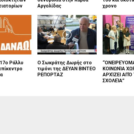
τιατορίων
Αργολίδας
χρονο
 17ο Ράλλυ
Ο Σωκράτης Δωρής στο
“ΟΝΕΙΡΕΎΟΜΑ
επίκεντρο
τιμόνι της ΔΕΥΑΝ ΒΙΝΤΕΟ
ΚΟΙΝΩΝΊΑ ΧΩΡ
δα
ΡΕΠΟΡΤΑΖ
ΑΡΧΊΖΕΙ ΑΠΌ
ΣΧΟΛΕΊΑ”