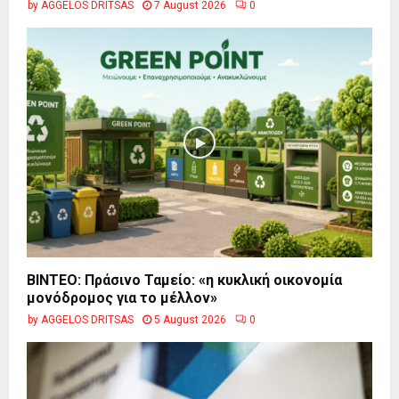
by
AGGELOS DRITSAS
7 August 2026
0
BINTEO: Πράσινο Ταμείο: «η κυκλική οικονομία
μονόδρομος για το μέλλον»
by
AGGELOS DRITSAS
5 August 2026
0