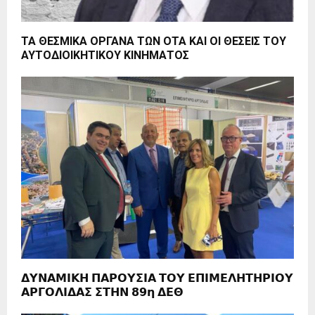
ΤΑ ΘΕΣΜΙΚΑ ΟΡΓΑΝΑ ΤΩΝ ΟΤΑ ΚΑΙ ΟΙ ΘΕΣΕΙΣ ΤΟΥ
ΑΥΤΟΔΙΟΙΚΗΤΙΚΟΥ ΚΙΝΗΜΑΤΟΣ
𝝙𝝪𝝢𝝖𝝡𝝞𝝟𝝜 𝝥𝝖𝝦𝝤𝝪𝝨𝝞𝝖 𝝩𝝤𝝪 𝝚𝝥𝝞𝝡𝝚𝝠𝝜𝝩𝝜𝝦𝝞𝝤𝝪
𝝖𝝦𝝘𝝤𝝠𝝞𝝙𝝖𝝨 𝝨𝝩𝝜𝝢 𝟴𝟵𝝶 𝝙𝝚𝝝