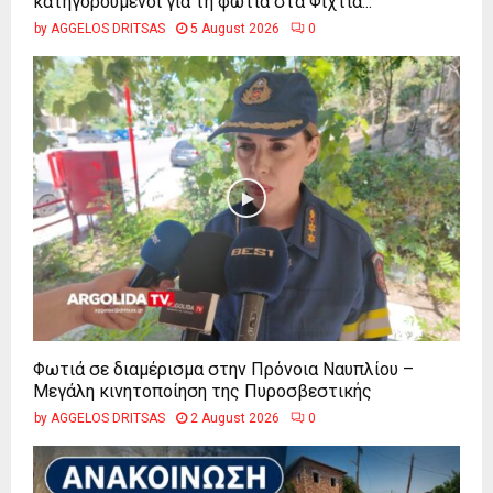
κατηγορούμενοι για τη φωτιά στα Φίχτια...
by
AGGELOS DRITSAS
5 August 2026
0
Φωτιά σε διαμέρισμα στην Πρόνοια Ναυπλίου –
Μεγάλη κινητοποίηση της Πυροσβεστικής
by
AGGELOS DRITSAS
2 August 2026
0