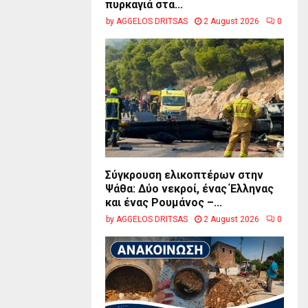
πυρκαγιά στα...
by
AGGELOS DRITSAS
2 August 2026
0
Σύγκρουση ελικοπτέρων στην
Ψάθα: Δύο νεκροί, ένας Έλληνας
και ένας Ρουμάνος –...
by
AGGELOS DRITSAS
2 August 2026
0