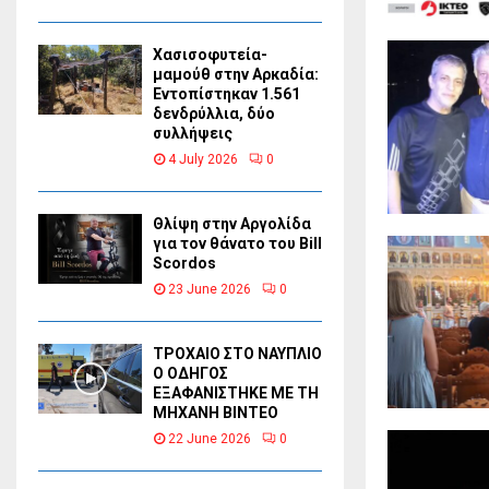
Χασισοφυτεία-
μαμούθ στην Αρκαδία:
Εντοπίστηκαν 1.561
δενδρύλλια, δύο
συλλήψεις
4 July 2026
0
Θλίψη στην Αργολίδα
για τον θάνατο του Bill
Scordos
23 June 2026
0
ΤΡΟΧΑΙΟ ΣΤΟ ΝΑΥΠΛΙΟ
Ο ΟΔΗΓΟΣ
ΕΞΑΦΑΝΙΣΤΗΚΕ ΜΕ ΤΗ
ΜΗΧΑΝΗ ΒΙΝΤΕΟ
22 June 2026
0