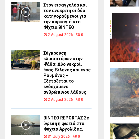
Στον εισαγγελέα και
τον ανακριτή οι δύο
κατηγορούμενοι για
την πυρκαγιά στα
Φίχτια ΒΙΝΤΕΟ
2 August 2026
0
Σύγκρουση
ελικοπτέρων στην
Ψάθα: Δύο νεκροί,
ένας Έλληνας και ένας
Ρουμάνος –
Εξετάζεται το
ενδεχόμενο
ανθρώπινου λάθους
2 August 2026
0
BINTEO REPORTAZ Σε
ύφεση η φωτιά στα
Φύχτια Αργολίδας.
31 July 2026
0