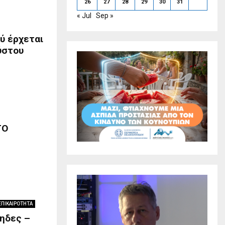
26
27
28
29
30
31
« Jul
Sep »
ού έρχεται
ύστου
ΤΟ
ΕΠΙΚΑΙΡΟΤΗΤΑ
ρηδες –