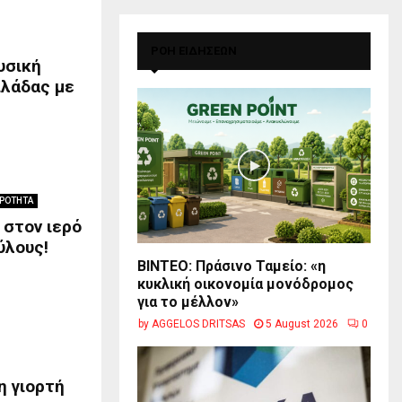
ΡΟΗ ΕΙΔΗΣΕΩΝ
υσική
ιλάδας με
ΙΡΟΤΗΤΑ
 στον ιερό
ύλους!
BINTEO: Πράσινο Ταμείο: «η
κυκλική οικονομία μονόδρομος
για το μέλλον»
by
AGGELOS DRITSAS
5 August 2026
0
η γιορτή