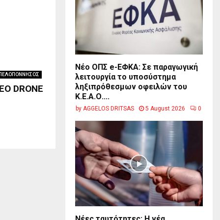
Νέο ΟΠΣ e-ΕΦΚΑ: Σε παραγωγική
ΠΕΛΟΠΟΝΝΗΣΟΣ
λειτουργία το υποσύστημα
ληξιπρόθεσμων οφειλών του
TEO DRONE
Κ.Ε.Α.Ο....
by
AGGELOS DRITSAS
5 August 2026
0
Νέες ταυτότητες: Η νέα