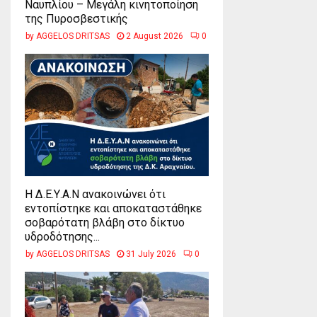
Ναυπλίου – Μεγάλη κινητοποίηση
της Πυροσβεστικής
by
AGGELOS DRITSAS
2 August 2026
0
Η Δ.Ε.Υ.Α.Ν ανακοινώνει ότι
εντοπίστηκε και αποκαταστάθηκε
σοβαρότατη βλάβη στο δίκτυο
υδροδότησης...
by
AGGELOS DRITSAS
31 July 2026
0