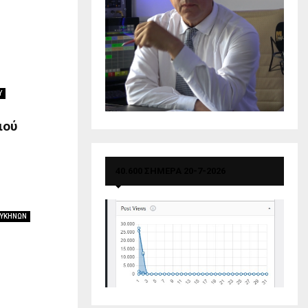
Υ
ιού
40.600 ΣΗΜΕΡΑ 20-7-2026
ΜΥΚΗΝΩΝ