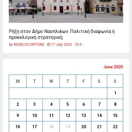
Ρήξη στον Δήμο Ναυπλιέων: Πολιτική διαφωνία ή
προεκλογική στρατηγική;
by
AGGELOS DRITSAS
17 July 2026
0
June 2025
M
T
W
T
F
S
S
1
2
3
4
5
6
7
8
9
10
11
12
13
14
15
16
17
18
19
20
21
22