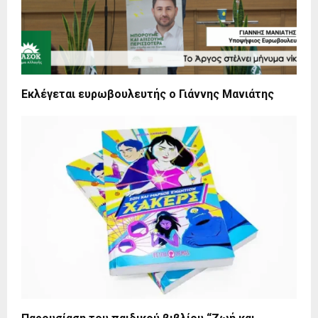
Εκλέγεται ευρωβουλευτής ο Γιάννης Μανιάτης