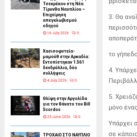
βρίσκεται
Τσεκρέκου στη Νέα
Τίρυνθα Ναυπλίου –
Επιχείρηση
3. Θα ανα
απεγκλωβισμού
οδηγού
περισσότ
16 July 2026
0
αποπεράτ
Χασισοφυτεία-
το γήπεδο
μαμούθ στην Αρκαδία:
Εντοπίστηκαν 1.561
δενδρύλλια, δύο
4. Υπάρχε
συλλήψεις
Περιβάλλο
4 July 2026
0
5. Χρειάζ
Θλίψη στην Αργολίδα
για τον θάνατο του Bill
μόνο ένα
Scordos
23 June 2026
0
Υπάρχει 
σε κάποι
ΤΡΟΧΑΙΟ ΣΤΟ ΝΑΥΠΛΙΟ