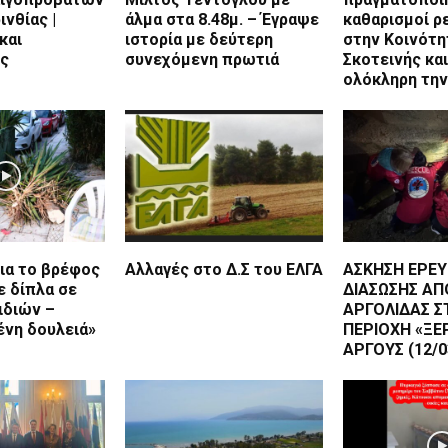
ινθίας |
άλμα στα 8.48μ. – Έγραψε
καθαρισμοί 
και
ιστορία με δεύτερη
στην Κοινότη
ς
συνεχόμενη πρωτιά
Σκοτεινής και
ολόκληρη την
ια το βρέφος
Αλλαγές στο Δ.Σ του ΕΛΓΑ
ΑΣΚΗΣΗ ΕΡΕΥ
ε δίπλα σε
ΔΙΑΣΩΣΗΣ ΑΠ
ιδιών –
ΑΡΓΟΛΙΔΑΣ Σ
ένη δουλειά»
ΠΕΡΙΟΧΗ «ΞΕ
ΑΡΓΟΥΣ (12/0