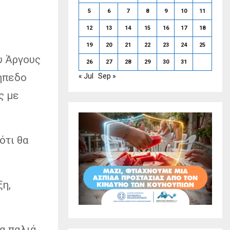
5
6
7
8
9
10
11
12
13
14
15
16
17
18
19
20
21
22
23
24
25
υ Άργους
26
27
28
29
30
31
ήπεδο
« Jul
Sep »
ς με
ότι θα
ξη,
α παλιά