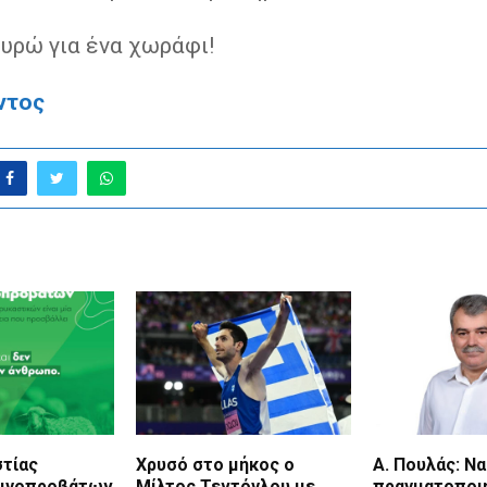
ευρώ για ένα χωράφι!
ντος
στίας
Χρυσό στο μήκος ο
Α. Πουλάς: Να
αιγοπροβάτων
Μίλτος Τεντόγλου με
πραγματοποι