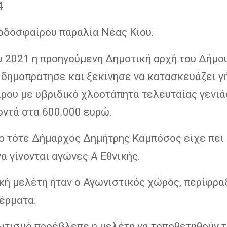
4
οδοσφαίρου παραλία Νέας Κίου.
υ 2021 η προηγούμενη Δημοτική αρχή του Δήμο
δημοπράτησε και ξεκίνησε να κατασκευάζει γ
ρου με υβριδικό χλοοτάπητα τελευταίας γενιά
οντά στα 600.000 ευρώ.
ο τότε Δήμαρχος Δημήτρης Καμπόσος είχε πει 
α γίνονται αγώνες Α Εθνικής.
κή μελέτη ήταν ο Αγωνιστικός χώρος, περίφρα
έρματα.
φωτισμό προέβλεπε η μελέτη να τοποθετηθούν τ