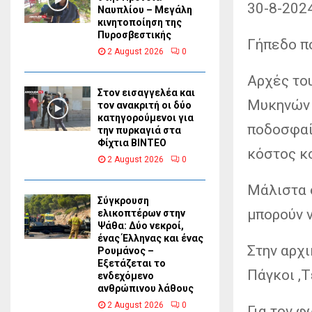
30-8-202
Ναυπλίου – Μεγάλη
κινητοποίηση της
Πυροσβεστικής
Γήπεδο π
2 August 2026
0
Αρχές το
Στον εισαγγελέα και
Μυκηνών 
τον ανακριτή οι δύο
κατηγορούμενοι για
ποδοσφαί
την πυρκαγιά στα
Φίχτια ΒΙΝΤΕΟ
κόστος κ
2 August 2026
0
Μάλιστα 
Σύγκρουση
μπορούν ν
ελικοπτέρων στην
Ψάθα: Δύο νεκροί,
ένας Έλληνας και ένας
Στην
αρχι
Ρουμάνος –
Εξετάζεται το
Πάγκοι ,Τ
ενδεχόμενο
ανθρώπινου λάθους
2 August 2026
0
Για τον 