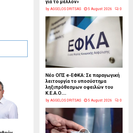
για το μέλλον»
by
AGGELOS DRITSAS
5 August 2026
0
Νέο ΟΠΣ e-ΕΦΚΑ: Σε παραγωγική
λειτουργία το υποσύστημα
ληξιπρόθεσμων οφειλών του
Κ.Ε.Α.Ο....
by
AGGELOS DRITSAS
5 August 2026
0
ηθούν