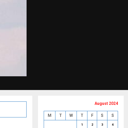
August 2024
M
T
W
T
F
S
S
1
2
3
4