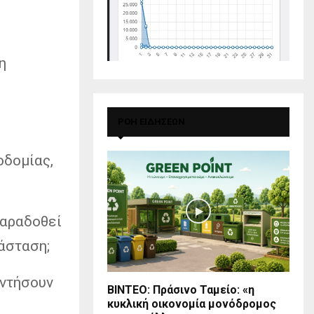
η
ΡΟΗ ΕΙΔΗΣΕΩΝ
οδομίας,
παραδοθεί
άσταση;
αντήσουν
BINTEO: Πράσινο Ταμείο: «η
κυκλική οικονομία μονόδρομος