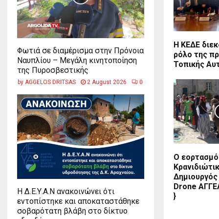
Η ΚΕΔΕ διεκ
Φωτιά σε διαμέρισμα στην Πρόνοια
ρόλο της π
Ναυπλίου – Μεγάλη κινητοποίηση
Τοπικής Αυ
της Πυροσβεστικής
by
AGGELOS DRITSAS
2 August 2026
0
Ο εορτασμό
Κρανιδιώτικ
Δημιουργός 
Drone ΑΓΓΕ
Η Δ.Ε.Υ.Α.Ν ανακοινώνει ότι
}
εντοπίστηκε και αποκαταστάθηκε
σοβαρότατη βλάβη στο δίκτυο