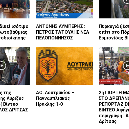
δικεί ισότιμο
ΑΝΤΩΝΗΣ ΛΥΜΠΕΡΗΣ :
Πυρκαγιά ξέσ
ρωτοβάθμιας
ΠΕΤΡΟΣ ΤΑΤΟΥΛΗΣ ΝΕΑ
σπίτι στο Πό
τοδιοίκησης
ΠΕΛΟΠΟΝΝΗΣΟΣ
Ερμιονίδας B
ς της
ΑΟ. Λουτρακίου –
2η ΓΙΟΡΤΗ Μ
ης Λύριζας
Πανναυπλιακός
ΣΤΟ ΔΡΕΠΑΝ
{ Βίντεο
Ηρακλής 1-0
ΡΕΠΟΡΤΑΖ D
ΛΟΣ ΔΡΙΤΣΑΣ
BINTEO Αφήγη
περιγραφή : 
Δρίτσας