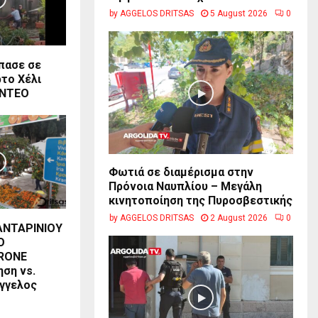
by
AGGELOS DRITSAS
5 August 2026
0
πασε σε
ρτο Χέλι
INTEO
Φωτιά σε διαμέρισμα στην
Πρόνοια Ναυπλίου – Μεγάλη
κινητοποίηση της Πυροσβεστικής
by
AGGELOS DRITSAS
2 August 2026
0
ΑΝΤΑΡΙΝΙΟΥ
Ο
RONE
ση vs.
Άγγελος