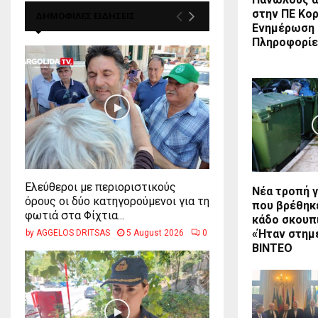
στην ΠΕ Κορ
ΔΗΜΟΦΙΛΕΣ ΕΙΔΗΣΕΙΣ
Ενημέρωση 
Πληροφορίε
Ελεύθεροι με περιοριστικούς
Νέα τροπή γ
όρους οι δύο κατηγορούμενοι για τη
που βρέθηκ
φωτιά στα Φίχτια...
κάδο σκουπ
«Ήταν στημ
by
AGGELOS DRITSAS
5 August 2026
0
ΒΙΝΤΕΟ