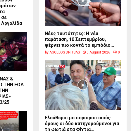
ρεμάτων
τα
 σε
 Αργολίδα
Νέες ταυτότητες: Η νέα
παράταση, 10 Σεπτεμβρίου,
φέρνει πιο κοντά το εμπόδιο...
by
AGGELOS DRITSAS
5 August 2026
0
ΝΑΣ &
Ο ΤΗΝ ΕΟΔ
ΤΗΝ
ΡΙΑΣ»
3/25
Ελεύθεροι με περιοριστικούς
όρους οι δύο κατηγορούμενοι για
τη φωτιά στα Φίχτια...