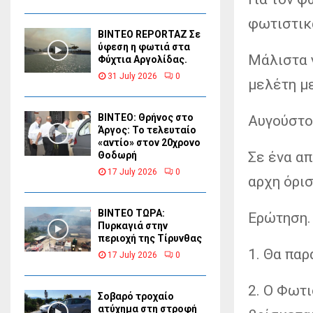
φωτιστικ
BINTEO REPORTAZ Σε
ύφεση η φωτιά στα
Μάλιστα γ
Φύχτια Αργολίδας.
31 July 2026
0
μελέτη μ
ΒΙΝΤΕΟ: Θρήνος στο
Αυγούστο
Άργος: Το τελευταίο
«αντίο» στον 20χρονο
Σε ένα α
Θοδωρή
17 July 2026
0
αρχη όρισ
ΒΙΝΤΕΟ ΤΩΡΑ:
Ερώτηση.
Πυρκαγιά στην
περιοχή της Τίρυνθας
1. Θα παρ
17 July 2026
0
2. Ο Φωτι
Σοβαρό τροχαίο
ατύχημα στη στροφή