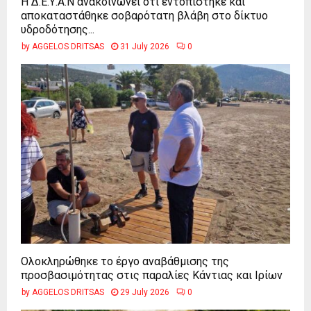
Η Δ.Ε.Υ.Α.Ν ανακοινώνει ότι εντοπίστηκε και
αποκαταστάθηκε σοβαρότατη βλάβη στο δίκτυο
υδροδότησης...
by
AGGELOS DRITSAS
31 July 2026
0
Ολοκληρώθηκε το έργο αναβάθμισης της
προσβασιμότητας στις παραλίες Κάντιας και Ιρίων
by
AGGELOS DRITSAS
29 July 2026
0