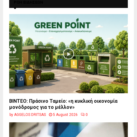
ΡΟΗ ΕΙΔΗΣΕΩΝ
BINTEO: Πράσινο Ταμείο: «η κυκλική οικονομία
μονόδρομος για το μέλλον»
by
AGGELOS DRITSAS
5 August 2026
0