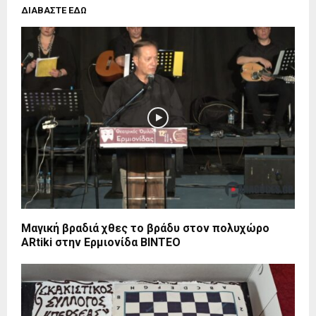
ΔΙΑΒΑΣΤΕ ΕΔΩ
Μαγική βραδιά χθες το βράδυ στον πολυχώρο
ΑRtiki στην Ερμιονίδα BINTEO