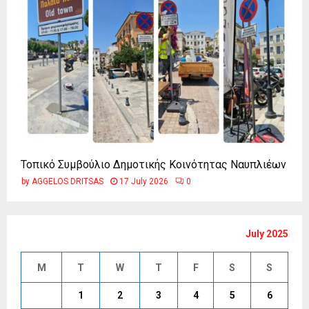
Τοπικό Συμβούλιο Δημοτικής Κοινότητας Ναυπλιέων
by
AGGELOS DRITSAS
17 July 2026
0
July 2025
M
T
W
T
F
S
S
1
2
3
4
5
6