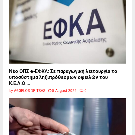
Νέο ΟΠΣ e-ΕΦΚΑ: Σε παραγωγική λειτουργία το
υποσύστημα ληξιπρόθεσμων οφειλών του
Κ.Ε.Α.Ο....
by
AGGELOS DRITSAS
5 August 2026
0