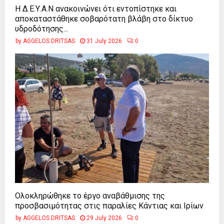
Η Δ.Ε.Υ.Α.Ν ανακοινώνει ότι εντοπίστηκε και
αποκαταστάθηκε σοβαρότατη βλάβη στο δίκτυο
υδροδότησης...
by
AGGELOS DRITSAS
31 July 2026
0
Ολοκληρώθηκε το έργο αναβάθμισης της
προσβασιμότητας στις παραλίες Κάντιας και Ιρίων
by
AGGELOS DRITSAS
29 July 2026
0