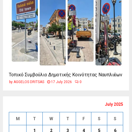
Τοπικό Συμβούλιο Δημοτικής Κοινότητας Ναυπλιέων
by
AGGELOS DRITSAS
17 July 2026
0
July 2025
M
T
W
T
F
S
S
1
2
3
4
5
6