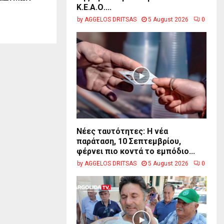
Κ.Ε.Α.Ο....
by
AGGELOS DRITSAS
5 August 2026
0
Νέες ταυτότητες: Η νέα
παράταση, 10 Σεπτεμβρίου,
φέρνει πιο κοντά το εμπόδιο...
by
AGGELOS DRITSAS
5 August 2026
0