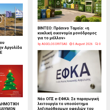
BINTEO: Πράσινο Ταμείο: «η
κυκλική οικονομία μονόδρομος
για το μέλλον»
του
by
AGGELOS DRITSAS
5 August 2026
0
ην Αργολίδα
E
Νέο ΟΠΣ e-ΕΦΚΑ: Σε παραγωγική
λειτουργία το υποσύστημα
ΔΗΜΟΤΙΚΗ
ληξιπρόθεσμων οφειλών του
ΔΙΔΥΜΩΝ