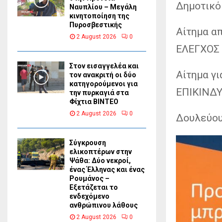
Δημοτικό
Ναυπλίου – Μεγάλη
κινητοποίηση της
Πυροσβεστικής
Αίτημα απ
2 August 2026
0
ΕΛΕΓΧΟΣ 
Στον εισαγγελέα και
Αίτημα γ
τον ανακριτή οι δύο
κατηγορούμενοι για
ΕΠΙΚΙΝΔΥ
την πυρκαγιά στα
Φίχτια ΒΙΝΤΕΟ
2 August 2026
0
Δουλεύουμ
Σύγκρουση
ελικοπτέρων στην
Ψάθα: Δύο νεκροί,
ένας Έλληνας και ένας
Ρουμάνος –
Εξετάζεται το
ενδεχόμενο
ανθρώπινου λάθους
2 August 2026
0