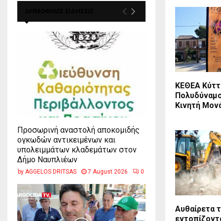
ΔΗΜΟΦΙΛΕΣ ΕΙΔΗΣΕΙΣ
ΚΕΘΕΑ Κύττ
Πολυδύναμο
Κινητή Μον
Προσωρινή αναστολή αποκομιδής
ογκωδών αντικειμένων και
υπολειμμάτων κλαδεμάτων στον
Δήμο Ναυπλιέων
by
AGGELOS DRITSAS
7 August 2026
0
Αυθαίρετα τ
εντοπίζοντα