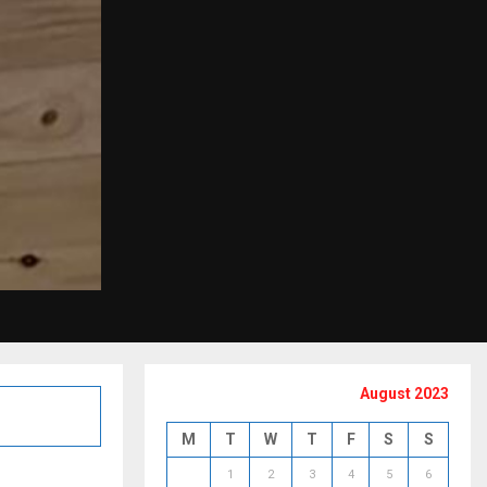
August 2023
M
T
W
T
F
S
S
1
2
3
4
5
6