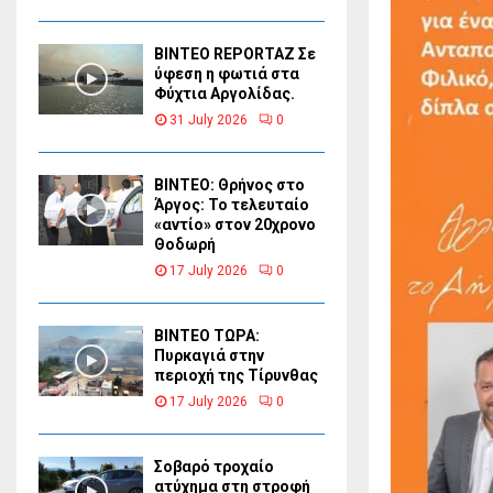
BINTEO REPORTAZ Σε
ύφεση η φωτιά στα
Φύχτια Αργολίδας.
31 July 2026
0
ΒΙΝΤΕΟ: Θρήνος στο
Άργος: Το τελευταίο
«αντίο» στον 20χρονο
Θοδωρή
17 July 2026
0
ΒΙΝΤΕΟ ΤΩΡΑ:
Πυρκαγιά στην
περιοχή της Τίρυνθας
17 July 2026
0
Σοβαρό τροχαίο
ατύχημα στη στροφή