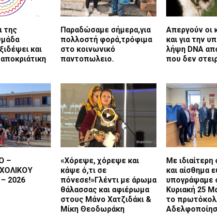
ι της
Παραδώσαμε σήμερα,για
Απεργούν οι 
Ομάδα
πολλοστή φορά,τρόφιμα
και για την 
ξιδέψει και
στο κοινωνικό
λήψη DNA απ
 αποκριάτικη
παντοπωλειο.
που δεν στε
Ο –
«Χόρεψε, χόρεψε και
Με ιδιαίτερη
ΣΧΟΛΙΚΟΥ
κάψε ό,τι σε
και αίσθημα ε
 – 2026
πόνεσε!»Γλέντι με άρωμα
υπογράψαμε 
θάλασσας και αφιέρωμα
Κυριακή 25 Μ
στους Μάνο Χατζιδάκι &
το πρωτόκολ
Μίκη Θεοδωράκη
Αδελφοποίησ