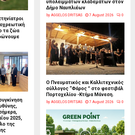
υπολειμμάτων κλαδεμάτων στον
Δήμο Ναυπλιέων
by
AGGELOS DRITSAS
7 August 2026
0
κτηνίατροι
υποχρεωτική
ο τα ζώα
ιρώνουμε
Ο Πνευματικός και Καλλιτεχνικός
σύλλογος “Φάρος ” στο φεστιβάλ
Πορτοχελίου -Κτήμα Μάνεση.
 συγκίνηση
by
AGGELOS DRITSAS
7 August 2026
0
υθύνης,
σήμερα,
αΐου 2025,
λο της
ης