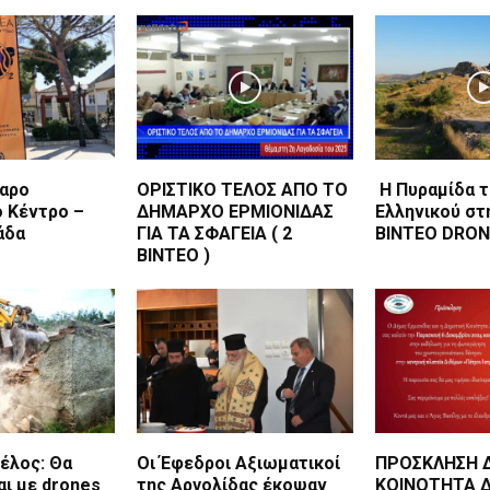
αρο
ΟΡΙΣΤΙΚΟ ΤΕΛΟΣ ΑΠΟ ΤΟ
Η Πυραμίδα 
 Κέντρο –
ΔΗΜΑΡΧΟ ΕΡΜΙΟΝΙΔΑΣ
Ελληνικού στ
άδα
ΓΙΑ ΤΑ ΣΦΑΓΕΙΑ ( 2
BINTEO DRON
ΒΙΝΤΕΟ )
έλος: Θα
Οι Έφεδροι Αξιωματικοί
ΠΡΟΣΚΛΗΣΗ 
ι με drones
της Αργολίδας έκοψαν
ΚΟΙΝΟΤΗΤΑ 