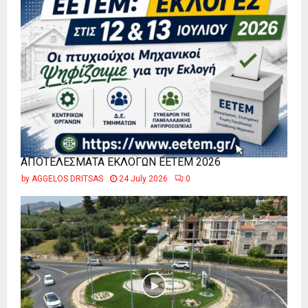
ΑΠΟΤΕΛΕΣΜΑΤΑ ΕΚΛΟΓΩΝ ΕΕΤΕΜ 2026
by
AGGELOS DRITSAS
24 July 2026
0