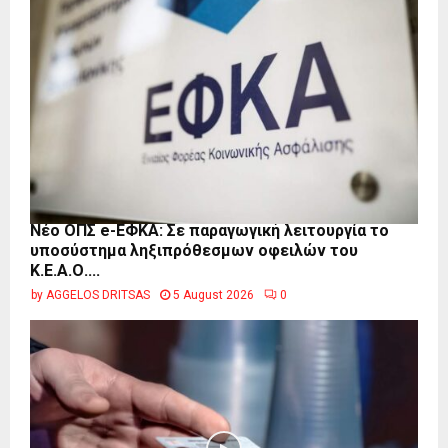
Νέο ΟΠΣ e-ΕΦΚΑ: Σε παραγωγική λειτουργία το
υποσύστημα ληξιπρόθεσμων οφειλών του
Κ.Ε.Α.Ο....
by
AGGELOS DRITSAS
5 August 2026
0