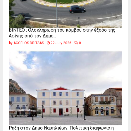
ΒΙΝΤΕΟ : Ολοκλήρωση του κόμβου στην έξοδο της
Ασίνης από τον Δήμο...
by
AGGELOS DRITSAS
22 July 2026
0
Ρήξη στον Δήμο Ναυπλιέων: Πολιτική διαφωνία ή