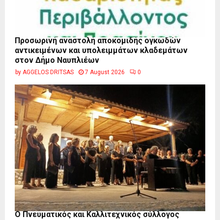
Προσωρινή αναστολή αποκομιδής ογκωδών
αντικειμένων και υπολειμμάτων κλαδεμάτων
στον Δήμο Ναυπλιέων
by
AGGELOS DRITSAS
7 August 2026
0
Ο Πνευματικός και Καλλιτεχνικός σύλλογος