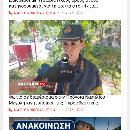
Ελεύθεροι με περιοριστικούς όρους οι δύο
κατηγορούμενοι για τη φωτιά στα Φίχτια...
by
AGGELOS DRITSAS
5 August 2026
0
Φωτιά σε διαμέρισμα στην Πρόνοια Ναυπλίου –
Μεγάλη κινητοποίηση της Πυροσβεστικής
by
AGGELOS DRITSAS
2 August 2026
0