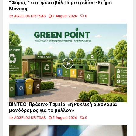
“Φάρος ” στο φεστιβάλ Πορτοχελίου -Κτήμα
Μάνεση.
by
AGGELOS DRITSAS
7 August 2026
0
BINTEO: Πράσινο Ταμείο: «η κυκλική οικονομία
μονόδρομος για το μέλλον»
by
AGGELOS DRITSAS
5 August 2026
0