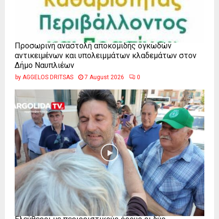
Προσωρινή αναστολή αποκομιδής ογκωδών
αντικειμένων και υπολειμμάτων κλαδεμάτων στον
Δήμο Ναυπλιέων
by
AGGELOS DRITSAS
7 August 2026
0