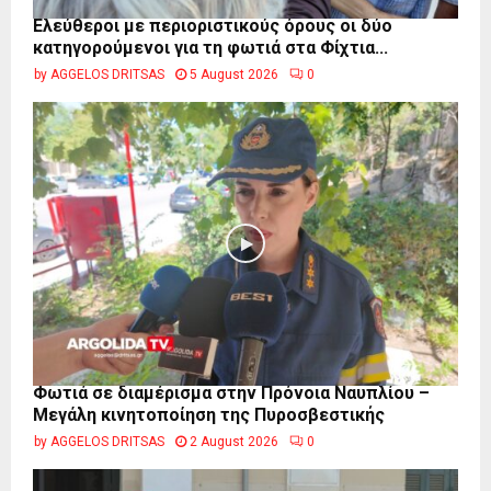
Ελεύθεροι με περιοριστικούς όρους οι δύο
κατηγορούμενοι για τη φωτιά στα Φίχτια...
by
AGGELOS DRITSAS
5 August 2026
0
Φωτιά σε διαμέρισμα στην Πρόνοια Ναυπλίου –
Μεγάλη κινητοποίηση της Πυροσβεστικής
by
AGGELOS DRITSAS
2 August 2026
0