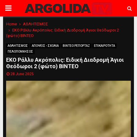
PRIMARY
MENU
Home
ΑΘΛΗΤΙΣΜΟΣ
ΕΚΟ Ράλλυ Ακρόπoλις: Ειδική Διαδρομή Άγιοι Θεόδωροι 2
(φώτο) ΒΙΝΤΕΟ
ΑΘΛΗΤΙΣΜΟΣ
ΑΠΟΨΕΙΣ - ΣΧΟΛΙΑ
ΒΙΝΤΕΟ ΡΕΠΟΡΤΑΖ
ΕΠΙΚΑΙΡΟΤΗΤΑ
ΠΕΛΟΠΟΝΝΗΣΟΣ
ΕΚΟ Ράλλυ Ακρόπoλις: Ειδική Διαδρομή Άγιοι
Θεόδωροι 2 (φώτο) ΒΙΝΤΕΟ
28 June 2025