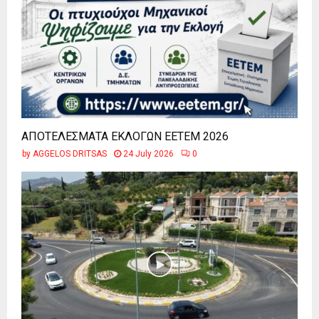
ΑΠΟΤΕΛΕΣΜΑΤΑ ΕΚΛΟΓΩΝ ΕΕΤΕΜ 2026
by
AGGELOS DRITSAS
24 July 2026
0