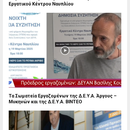
Εργατικού Κέντρου Ναυπλίου
Τα Σωματεία Εργαζομένων της Δ.Ε.Υ.Α. Άργους –
Μυκηνών και της Δ.Ε.Υ.Α. ΒΙΝΤΕΟ