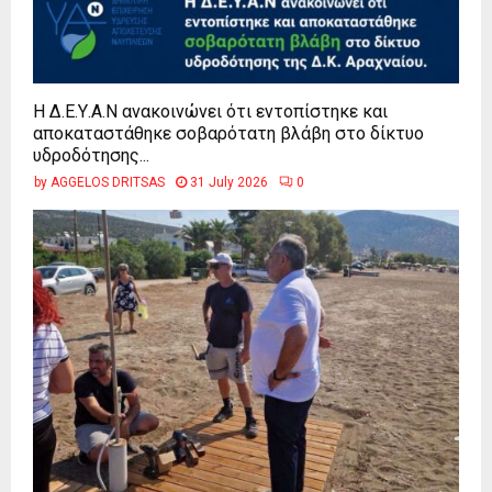
Η Δ.Ε.Υ.Α.Ν ανακοινώνει ότι εντοπίστηκε και
αποκαταστάθηκε σοβαρότατη βλάβη στο δίκτυο
υδροδότησης...
by
AGGELOS DRITSAS
31 July 2026
0