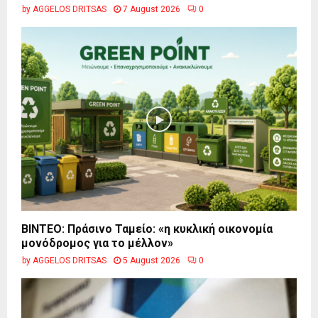
by
AGGELOS DRITSAS
7 August 2026
0
BINTEO: Πράσινο Ταμείο: «η κυκλική οικονομία
μονόδρομος για το μέλλον»
by
AGGELOS DRITSAS
5 August 2026
0