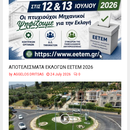
ΑΠΟΤΕΛΕΣΜΑΤΑ ΕΚΛΟΓΩΝ ΕΕΤΕΜ 2026
by
AGGELOS DRITSAS
24 July 2026
0