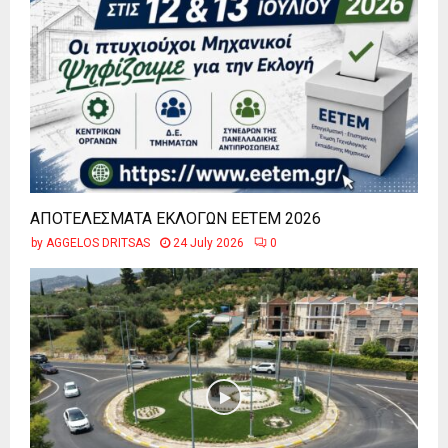
ΑΠΟΤΕΛΕΣΜΑΤΑ ΕΚΛΟΓΩΝ ΕΕΤΕΜ 2026
by
AGGELOS DRITSAS
24 July 2026
0