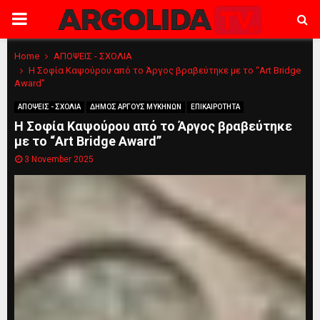
PRIMARY
MENU
Home
ΑΠΟΨΕΙΣ - ΣΧΟΛΙΑ
Η Σοφία Καψούρου από το Άργος βραβεύτηκε με το “Art Bridge
Award”
ΑΠΟΨΕΙΣ - ΣΧΟΛΙΑ
ΔΗΜΟΣ ΑΡΓΟΥΣ ΜΥΚΗΝΩΝ
ΕΠΙΚΑΙΡΟΤΗΤΑ
Η Σοφία Καψούρου από το Άργος βραβεύτηκε
με το “Art Bridge Award”
3 November 2025