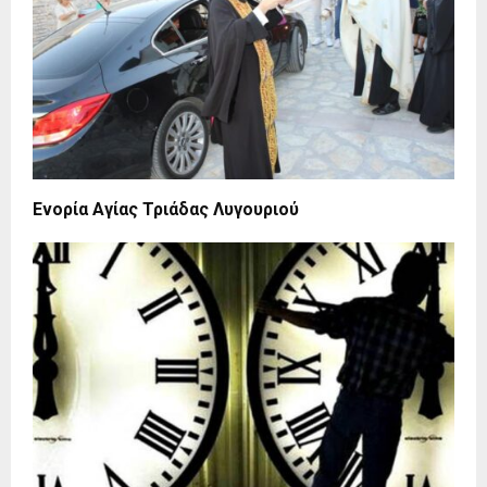
Ενορία Αγίας Τριάδας Λυγουριού