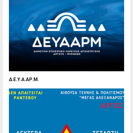
Δ.Ε.Υ.Α.ΑΡ.Μ.