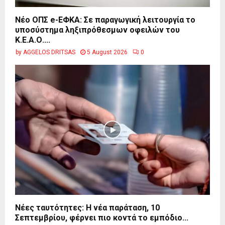
Νέο ΟΠΣ e-ΕΦΚΑ: Σε παραγωγική λειτουργία το
υποσύστημα ληξιπρόθεσμων οφειλών του
Κ.Ε.Α.Ο....
by
AGGELOS DRITSAS
5 August 2026
0
Νέες ταυτότητες: Η νέα παράταση, 10
Σεπτεμβρίου, φέρνει πιο κοντά το εμπόδιο...