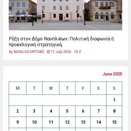
Ρήξη στον Δήμο Ναυπλιέων: Πολιτική διαφωνία ή
προεκλογική στρατηγική;
by
AGGELOS DRITSAS
17 July 2026
0
June 2025
M
T
W
T
F
S
S
1
2
3
4
5
6
7
8
9
10
11
12
13
14
15