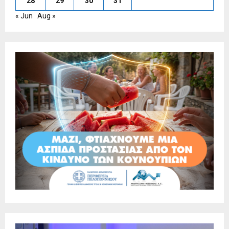
28
29
30
31
« Jun
Aug »