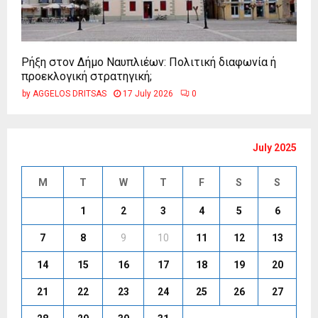
Ρήξη στον Δήμο Ναυπλιέων: Πολιτική διαφωνία ή
προεκλογική στρατηγική;
by
AGGELOS DRITSAS
17 July 2026
0
July 2025
M
T
W
T
F
S
S
1
2
3
4
5
6
7
8
9
10
11
12
13
14
15
16
17
18
19
20
21
22
23
24
25
26
27