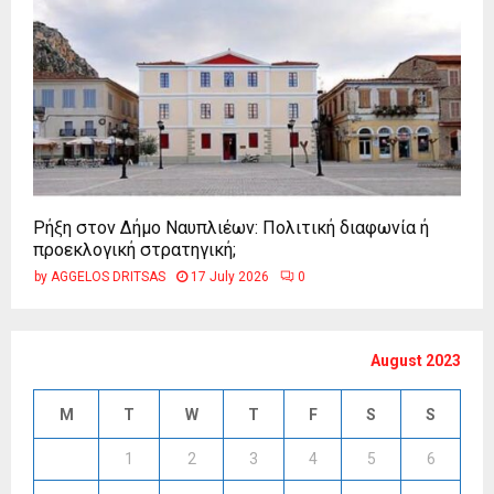
Ρήξη στον Δήμο Ναυπλιέων: Πολιτική διαφωνία ή
προεκλογική στρατηγική;
by
AGGELOS DRITSAS
17 July 2026
0
August 2023
M
T
W
T
F
S
S
1
2
3
4
5
6