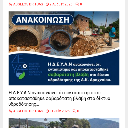
by
AGGELOS DRITSAS
2 August 2026
0
Η Δ.Ε.Υ.Α.Ν ανακοινώνει ότι εντοπίστηκε και
αποκαταστάθηκε σοβαρότατη βλάβη στο δίκτυο
υδροδότησης...
by
AGGELOS DRITSAS
31 July 2026
0