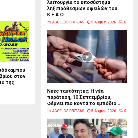
λειτουργία το υποσύστημα
ληξιπρόθεσμων οφειλών του
Κ.Ε.Α.Ο....
by
AGGELOS DRITSAS
5 August 2026
0
αδόκαμπου
βρίου στον
μο της
Νέες ταυτότητες: Η νέα
παράταση, 10 Σεπτεμβρίου,
φέρνει πιο κοντά το εμπόδιο...
by
AGGELOS DRITSAS
5 August 2026
0