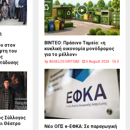
η
BINTEO: Πράσινο Ταμείο: «η
υ στον
κυκλική οικονομία μονόδρομος
ρτη του
για το μέλλον»
ης
by
AGGELOS DRITSAS
5 August 2026
0
ατάδυσης
ς Σύλλογος
ει Θέατρο
Νέο ΟΠΣ e-ΕΦΚΑ: Σε παραγωγική