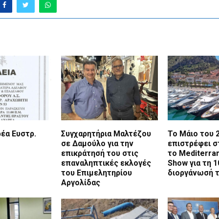
έα Ευστρ.
Συγχαρητήρια Μαλτέζου
Το Μάιο του 
σε Δαμούλο για την
επιστρέφει σ
επικράτησή του στις
το Mediterra
επαναληπτικές εκλογές
Show για τη 1
του Επιμελητηρίου
διοργάνωσή 
Αργολίδας