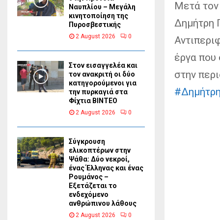
Μετά τον
Ναυπλίου – Μεγάλη
κινητοποίηση της
Δημήτρη 
Πυροσβεστικής
2 August 2026
0
Αντιπερι
έργα που
Στον εισαγγελέα και
στην περι
τον ανακριτή οι δύο
κατηγορούμενοι για
#Δημήτρ
την πυρκαγιά στα
Φίχτια ΒΙΝΤΕΟ
2 August 2026
0
Σύγκρουση
ελικοπτέρων στην
Ψάθα: Δύο νεκροί,
ένας Έλληνας και ένας
Ρουμάνος –
Εξετάζεται το
ενδεχόμενο
ανθρώπινου λάθους
2 August 2026
0