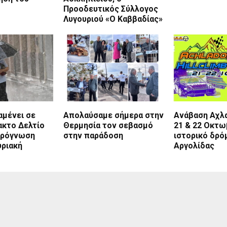
Προοδευτικός Σύλλογος
Λυγουριού «Ο Καββαδίας»
αμένει σε
Απολαύσαμε σήμερα στην
Ανάβαση Αχλ
ακτο Δελτίο
Θερμησία τον σεβασμό
21 & 22 Οκτω
Πρόγνωση
στην παράδοση
ιστορικό δρό
υριακή
Αργολίδας