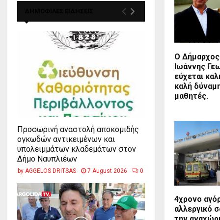
ΔΗΜΟΦΙΛΕΣ ΕΙΔΗΣΕΙΣ
Ο Δήμαρχος 
Ιωάννης Γε
εύχεται καλ
καλή δύναμ
μαθητές.
Προσωρινή αναστολή αποκομιδής
ογκωδών αντικειμένων και
υπολειμμάτων κλαδεμάτων στον
Δήμο Ναυπλιέων
by
AGGELOS DRITSAS
7 August 2026
0
4χρονο αγό
αλλεργικό σ
την αναχώρ