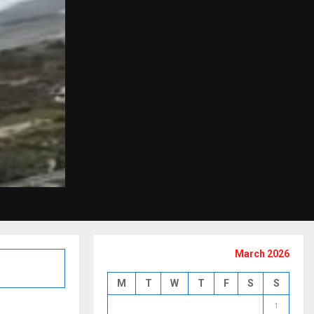
March 2026
M
T
W
T
F
S
S
1