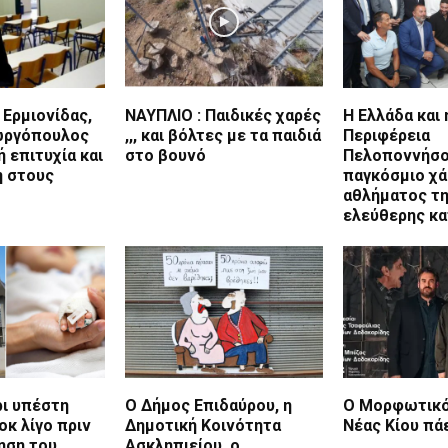
Ερμιονίδας,
ΝΑΥΠΛΙΟ : Παιδικές χαρές
H Ελλάδα και 
ωργόπουλος
,,, και βόλτες με τα παιδιά
Περιφέρεια
ή επιτυχία και
στο βουνό
Πελοποννήσο
η στους
παγκόσμιο χά
αθλήματος τ
ελεύθερης κ
ρι υπέστη
Ο Δήμος Επιδαύρου, η
Ο Μορφωτικό
οκ λίγο πριν
Δημοτική Κοινότητα
Νέας Κίου πά
ηση του
Ασκληπιείου, ο