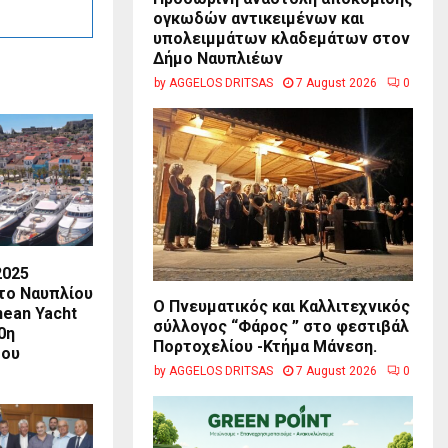
ογκωδών αντικειμένων και
υπολειμμάτων κλαδεμάτων στον
Δήμο Ναυπλιέων
by
AGGELOS DRITSAS
7 August 2026
0
2025
το Ναυπλίου
Ο Πνευματικός και Καλλιτεχνικός
nean Yacht
σύλλογος “Φάρος ” στο φεστιβάλ
0η
Πορτοχελίου -Κτήμα Μάνεση.
του
by
AGGELOS DRITSAS
7 August 2026
0