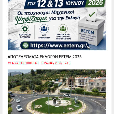
ΑΠΟΤΕΛΕΣΜΑΤΑ ΕΚΛΟΓΩΝ ΕΕΤΕΜ 2026
by
AGGELOS DRITSAS
24 July 2026
0