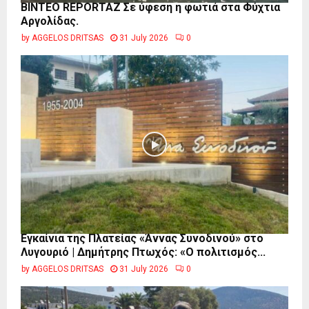
BINTEO REPORTAZ Σε ύφεση η φωτιά στα Φύχτια
Αργολίδας.
by
AGGELOS DRITSAS
31 July 2026
0
Εγκαίνια της Πλατείας «Άννας Συνοδινού» στο
Λυγουριό | Δημήτρης Πτωχός: «Ο πολιτισμός...
by
AGGELOS DRITSAS
31 July 2026
0