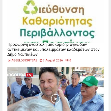
Προσωρινή αναστολή αποκομιδής ογκωδών
αντικειμένων και υπολειμμάτων κλαδεμάτων στον
Δήμο Ναυπλιέων
by
AGGELOS DRITSAS
7 August 2026
0