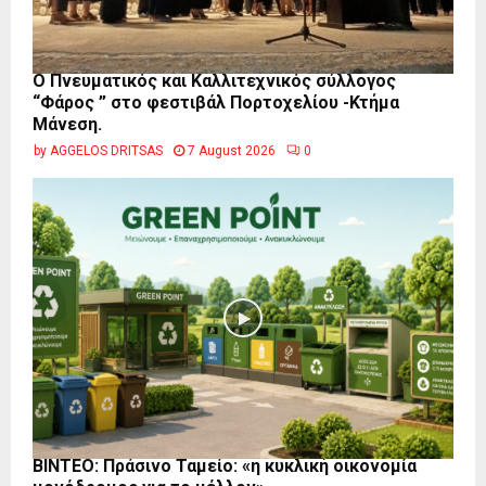
Ο Πνευματικός και Καλλιτεχνικός σύλλογος
“Φάρος ” στο φεστιβάλ Πορτοχελίου -Κτήμα
Μάνεση.
by
AGGELOS DRITSAS
7 August 2026
0
BINTEO: Πράσινο Ταμείο: «η κυκλική οικονομία