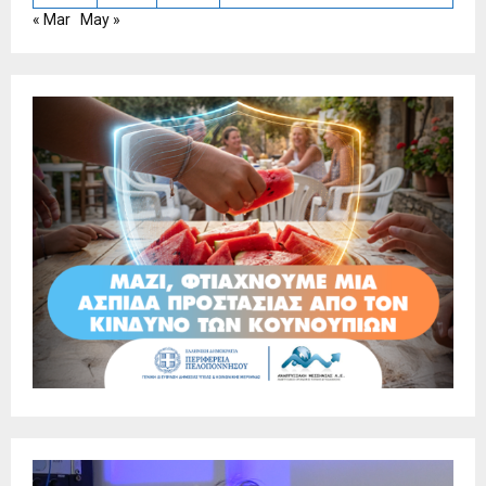
« Mar
May »