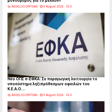
μονόδρομος για το μέλλον»
by
AGGELOS DRITSAS
5 August 2026
0
Νέο ΟΠΣ e-ΕΦΚΑ: Σε παραγωγική λειτουργία το
υποσύστημα ληξιπρόθεσμων οφειλών του
Κ.Ε.Α.Ο....
by
AGGELOS DRITSAS
5 August 2026
0