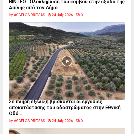
ΒΙΝΤΕΟ : Ολοκλήρωση του κόμβου στην έξοδο της
Ασίνης από τον Δήμο...
by
AGGELOS DRITSAS
24 July 2026
0
Σε πλήρη εξέλιξη βρίσκονται οι εργασίες
αποκατάστασης του οδοστρώματος στην Εθνική
Οδό...
by
AGGELOS DRITSAS
24 July 2026
0