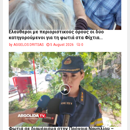
Ελεύθεροι με περιοριστικούς όρους οι δύο
κατηγορούμενοι για τη φωτιά στα Φίχτια...
by
AGGELOS DRITSAS
5 August 2026
0
Φωτιά σε διαμέρισμα στην Πρόνοια Ναυπλίου –