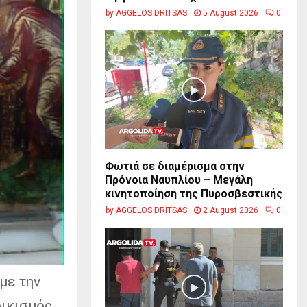
by
AGGELOS DRITSAS
5 August 2026
0
Φωτιά σε διαμέρισμα στην
Πρόνοια Ναυπλίου – Μεγάλη
κινητοποίηση της Πυροσβεστικής
by
AGGELOS DRITSAS
2 August 2026
0
με την
οικισμός