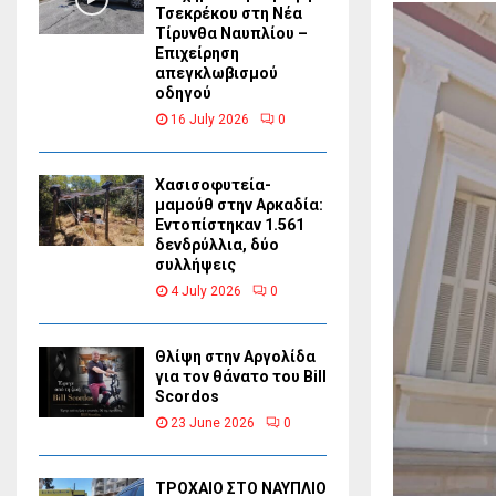
Τσεκρέκου στη Νέα
Τίρυνθα Ναυπλίου –
Επιχείρηση
απεγκλωβισμού
οδηγού
16 July 2026
0
Χασισοφυτεία-
μαμούθ στην Αρκαδία:
Εντοπίστηκαν 1.561
δενδρύλλια, δύο
συλλήψεις
4 July 2026
0
Θλίψη στην Αργολίδα
για τον θάνατο του Bill
Scordos
23 June 2026
0
ΤΡΟΧΑΙΟ ΣΤΟ ΝΑΥΠΛΙΟ