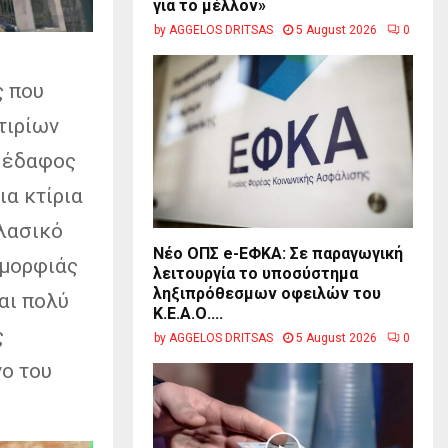
για το μέλλον»
by
AGGELOS DRITSAS
5 August 2026
0
ς που
τιρίων
ο έδαφος
ια κτίρια
λασικό
Νέο ΟΠΣ e-ΕΦΚΑ: Σε παραγωγική
ομορφιάς
λειτουργία το υποσύστημα
ληξιπρόθεσμων οφειλών του
αι πολύ
Κ.Ε.Α.Ο....
ς
by
AGGELOS DRITSAS
5 August 2026
0
γο του