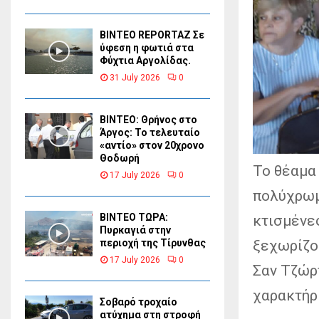
BINTEO REPORTAZ Σε
ύφεση η φωτιά στα
Φύχτια Αργολίδας.
31 July 2026
0
ΒΙΝΤΕΟ: Θρήνος στο
Άργος: Το τελευταίο
«αντίο» στον 20χρονο
Θοδωρή
Το θέαμα 
17 July 2026
0
πολύχρωμ
ΒΙΝΤΕΟ ΤΩΡΑ:
κτισμένες
Πυρκαγιά στην
ξεχωρίζο
περιοχή της Τίρυνθας
17 July 2026
0
Σαν Τζώρ
χαρακτήρι
Σοβαρό τροχαίο
ατύχημα στη στροφή