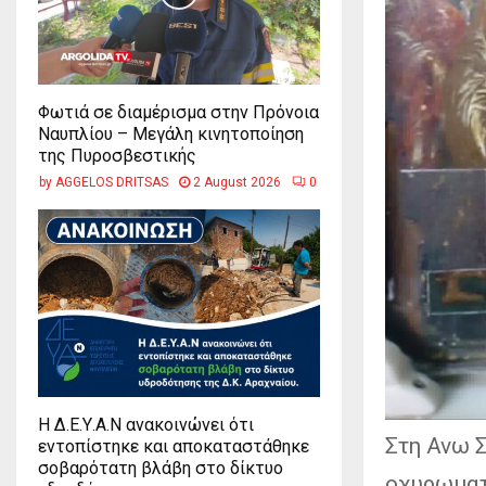
Φωτιά σε διαμέρισμα στην Πρόνοια
Ναυπλίου – Μεγάλη κινητοποίηση
της Πυροσβεστικής
by
AGGELOS DRITSAS
2 August 2026
0
Η Δ.Ε.Υ.Α.Ν ανακοινώνει ότι
Στη Ανω Σ
εντοπίστηκε και αποκαταστάθηκε
σοβαρότατη βλάβη στο δίκτυο
οχυρωματ