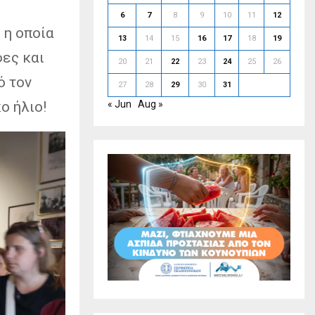
6
7
8
9
10
11
12
 η οποία
13
14
15
16
17
18
19
φες και
20
21
22
23
24
25
26
ό τον
27
28
29
30
31
ο ήλιο!
« Jun
Aug »