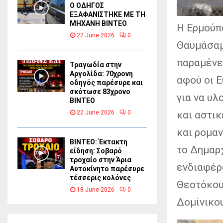
Ο ΟΔΗΓΟΣ
ΕΞΑΦΑΝΙΣΤΗΚΕ ΜΕ ΤΗ
ΜΗΧΑΝΗ ΒΙΝΤΕΟ
Η Ερμούπο
22 June 2026
0
Θαυμάσαμ
παραμένε
Τραγωδία στην
Αργολίδα: 70χρονη
αφού οι 
οδηγός παρέσυρε και
σκότωσε 83χρονο
για να υλ
ΒΙΝΤΕΟ
και αστι
22 June 2026
0
και ρομαν
ΒΙΝΤΕΟ: Έκτακτη
το Δημαρ
είδηση: Σοβαρό
τροχαίο στην Άρια
ενδιαφέρ
Αυτοκίνητο παρέσυρε
τέσσερις κολόνες
Θεοτόκου 
18 June 2026
0
Δομίνικο