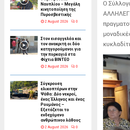
Ο Σύλλογ
Ναυπλίου – Μεγάλη
κινητοποίηση της
ΑΛΛΗΛΕΓΓ
Πυροσβεστικής
2 August 2026
0
πραγματο
μοναδικέ
Στον εισαγγελέα και
κυκλαδίτι
τον ανακριτή οι δύο
κατηγορούμενοι για
την πυρκαγιά στα
Φίχτια ΒΙΝΤΕΟ
2 August 2026
0
Σύγκρουση
ελικοπτέρων στην
Ψάθα: Δύο νεκροί,
ένας Έλληνας και ένας
Ρουμάνος –
Εξετάζεται το
ενδεχόμενο
ανθρώπινου λάθους
2 August 2026
0