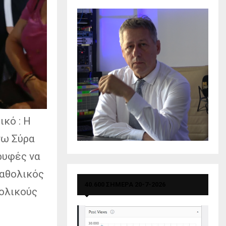
ικό : Η
νω Σύρα
ρυφές να
καθολικός
40.600 ΣΗΜΕΡΑ 20-7-2026
ολικούς