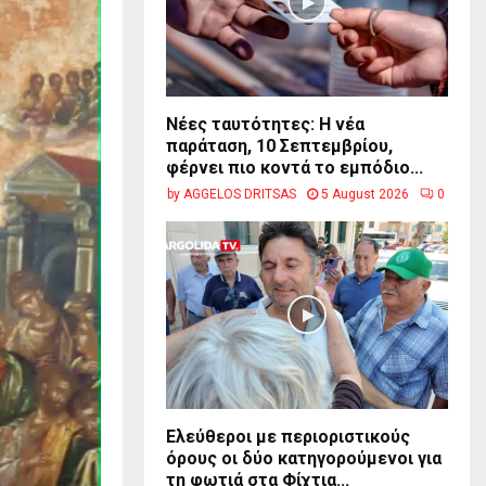
Νέες ταυτότητες: Η νέα
παράταση, 10 Σεπτεμβρίου,
φέρνει πιο κοντά το εμπόδιο...
by
AGGELOS DRITSAS
5 August 2026
0
Ελεύθεροι με περιοριστικούς
όρους οι δύο κατηγορούμενοι για
τη φωτιά στα Φίχτια...