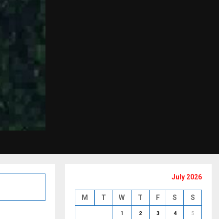
July 2026
M
T
W
T
F
S
S
1
2
3
4
5