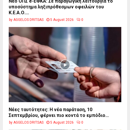
Νέο ΟΠΣ e-ΕΦΚΑ: Σε παραγωγική λειτουργία το
υποσύστημα ληξιπρόθεσμων οφειλών του
Κ.Ε.Α.Ο....
by
AGGELOS DRITSAS
5 August 2026
0
Νέες ταυτότητες: Η νέα παράταση, 10
Σεπτεμβρίου, φέρνει πιο κοντά το εμπόδιο...
by
AGGELOS DRITSAS
5 August 2026
0