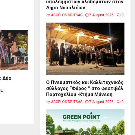
υπολειμμάτων κλαδεμάτων στον
Δήμο Ναυπλιέων
by
AGGELOS DRITSAS
7 August 2026
0
: Δύο
Ο Πνευματικός και Καλλιτεχνικός
σύλλογος “Φάρος ” στο φεστιβάλ
ι.
Πορτοχελίου -Κτήμα Μάνεση.
by
AGGELOS DRITSAS
7 August 2026
0