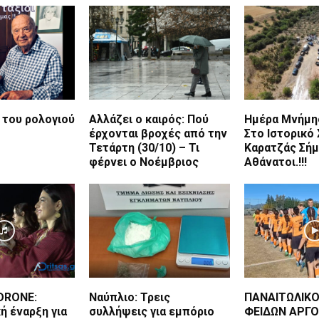
 του ρολογιού
Αλλάζει ο καιρός: Πού
Ημέρα Μνήμης
έρχονται βροχές από την
Στο Ιστορικό
Τετάρτη (30/10) – Τι
Καρατζάς Σήμε
φέρνει ο Νοέμβριος
Αθάνατοι.!!!
DRONE:
Ναύπλιο: Τρεις
ΠΑΝΑΙΤΩΛΙΚΟ
ή έναρξη για
συλλήψεις για εμπόριο
ΦΕΙΔΩΝ ΑΡΓΟ