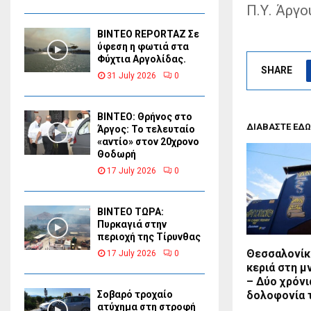
Π.Υ. Άργο
BINTEO REPORTAZ Σε
ύφεση η φωτιά στα
Φύχτια Αργολίδας.
SHARE
31 July 2026
0
ΒΙΝΤΕΟ: Θρήνος στο
ΔΙΑΒΑΣΤΕ ΕΔΩ
Άργος: Το τελευταίο
«αντίο» στον 20χρονο
Θοδωρή
17 July 2026
0
ΒΙΝΤΕΟ ΤΩΡΑ:
Πυρκαγιά στην
περιοχή της Τίρυνθας
Θεσσαλονίκ
17 July 2026
0
κεριά στη μ
– Δύο χρόνι
δολοφονία 
Σοβαρό τροχαίο
ατύχημα στη στροφή