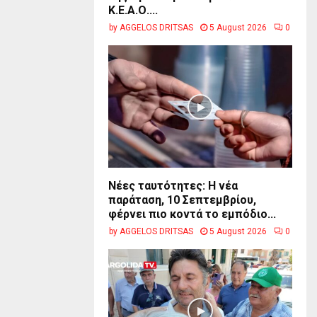
Κ.Ε.Α.Ο....
by
AGGELOS DRITSAS
5 August 2026
0
Νέες ταυτότητες: Η νέα
παράταση, 10 Σεπτεμβρίου,
φέρνει πιο κοντά το εμπόδιο...
by
AGGELOS DRITSAS
5 August 2026
0