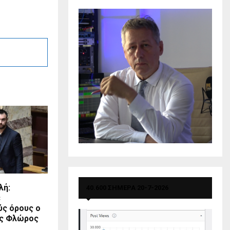
λή:
40.600 ΣΗΜΕΡΑ 20-7-2026
ε
ύς όρους ο
ς Φλώρος