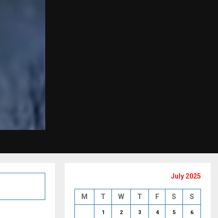
July 2025
M
T
W
T
F
S
S
1
2
3
4
5
6