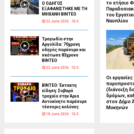
το ετήσιο 
Ο ΟΔΗΓΟΣ
Παραδοσια
ΕΞΑΦΑΝΙΣΤΗΚΕ ΜΕ ΤΗ
ΜΗΧΑΝΗ ΒΙΝΤΕΟ
του Εργατι
Ναυπλίου
22 June 2026
0
Τραγωδία στην
Αργολίδα: 70χρονη
οδηγός παρέσυρε και
σκότωσε 83χρονο
ΒΙΝΤΕΟ
22 June 2026
0
Οι εργασίες
πυροπροστα
ΒΙΝΤΕΟ: Έκτακτη
(διάνοιξη δ
είδηση: Σοβαρό
δρόμων, κα
τροχαίο στην Άρια
στον Δήμο 
Αυτοκίνητο παρέσυρε
τέσσερις κολόνες
Μυκηνών
18 June 2026
0