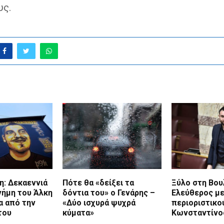
υς.
η: Δεκαεννιά
Πότε θα «δείξει τα
Ξύλο στη Βου
νήμη του Άλκη
δόντια του» ο Γενάρης –
Ελεύθερος μ
α από την
«Δύο ισχυρά ψυχρά
περιοριστικο
του
κύματα»
Κωνσταντίνο