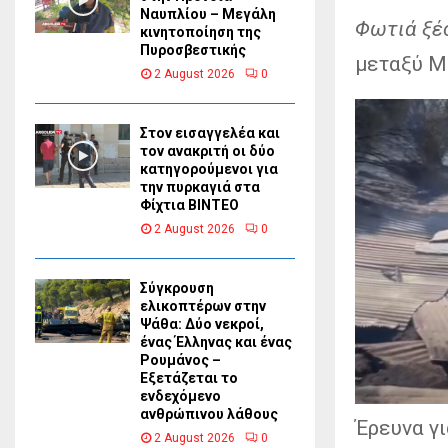
Ναυπλίου – Μεγάλη
Φωτιά ξέσ
κινητοποίηση της
Πυροσβεστικής
μεταξύ Μ
2 August 2026
0
Στον εισαγγελέα και
τον ανακριτή οι δύο
κατηγορούμενοι για
την πυρκαγιά στα
Φίχτια ΒΙΝΤΕΟ
2 August 2026
0
Σύγκρουση
ελικοπτέρων στην
Ψάθα: Δύο νεκροί,
ένας Έλληνας και ένας
Ρουμάνος –
Εξετάζεται το
ενδεχόμενο
ανθρώπινου λάθους
Έρευνα γι
2 August 2026
0