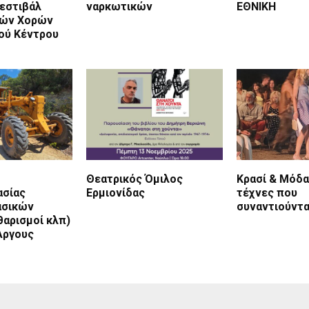
Φεστιβάλ
ναρκωτικών
ΕΘΝΙΚΗ
κών Χορών
κού Κέντρου
Θεατρικός Όμιλος
Κρασί & Μόδα
σίας
Ερμιονίδας
τέχνες που
ασικών
συναντιούντα
θαρισμοί κλπ)
Άργους