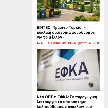
BINTEO: Πράσινο Ταμείο: «η
κυκλική οικονομία μονόδρομος
για το μέλλον»
by
AGGELOS DRITSAS
5 August 2026
0
Νέο ΟΠΣ e-ΕΦΚΑ: Σε παραγωγική
λειτουργία το υποσύστημα
ληξιπρόθεσμων οφειλών του