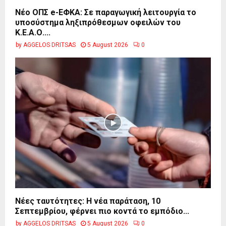
Νέο ΟΠΣ e-ΕΦΚΑ: Σε παραγωγική λειτουργία το
υποσύστημα ληξιπρόθεσμων οφειλών του
Κ.Ε.Α.Ο....
by
AGGELOS DRITSAS
5 August 2026
0
Νέες ταυτότητες: Η νέα παράταση, 10
Σεπτεμβρίου, φέρνει πιο κοντά το εμπόδιο...
by
AGGELOS DRITSAS
5 August 2026
0