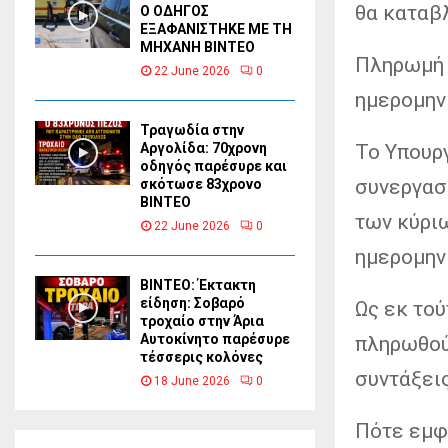
θα καταβ
Ο ΟΔΗΓΟΣ
ΕΞΑΦΑΝΙΣΤΗΚΕ ΜΕ ΤΗ
ΜΗΧΑΝΗ ΒΙΝΤΕΟ
Πληρωμή 
22 June 2026
0
ημερομην
Τραγωδία στην
Το Υπουρ
Αργολίδα: 70χρονη
οδηγός παρέσυρε και
συνεργασ
σκότωσε 83χρονο
ΒΙΝΤΕΟ
των κύριω
22 June 2026
0
ημερομην
ΒΙΝΤΕΟ: Έκτακτη
είδηση: Σοβαρό
Ως εκ τού
τροχαίο στην Άρια
Αυτοκίνητο παρέσυρε
πληρωθούν
τέσσερις κολόνες
συντάξει
18 June 2026
0
Πότε εμφ