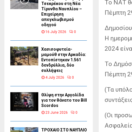
Το ΝΑΤ θ
Τσεκρέκου στη Νέα
Τίρυνθα Ναυπλίου –
Πέμπτη 2
Επιχείρηση
απεγκλωβισμού
οδηγού
Δημοσίου
16 July 2026
0
Η ημερομ
2024 είνα
Χασισοφυτεία-
μαμούθ στην Αρκαδία:
Εντοπίστηκαν 1.561
Το Δημόσ
δενδρύλλια, δύο
συλλήψεις
Πέμπτη 2
4 July 2026
0
(Τα υπόλ
Θλίψη στην Αργολίδα
συντάξει
για τον θάνατο του Bill
Scordos
23 June 2026
0
(Οι προσ
Ασφαλεία
ΤΡΟΧΑΙΟ ΣΤΟ ΝΑΥΠΛΙΟ