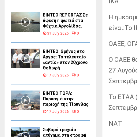
ΙΚΑ
BINTEO REPORTAZ Σε
Η ημερομ
ύφεση η φωτιά στα
Φύχτια Αργολίδας.
είναι:Το 
31 July 2026
0
ΟΑΕΕ, ΟΓ
ΒΙΝΤΕΟ: Θρήνος στο
Άργος: Το τελευταίο
Ο ΟΑΕΕ θα
«αντίο» στον 20χρονο
Θοδωρή
27 Αυγού
17 July 2026
0
Σεπτεμβρ
ΒΙΝΤΕΟ ΤΩΡΑ:
Το ΕΤΑΑ 
Πυρκαγιά στην
περιοχή της Τίρυνθας
Σεπτεμβρ
17 July 2026
0
ΝΑΤ
Σοβαρό τροχαίο
ατύχημα στη στροφή