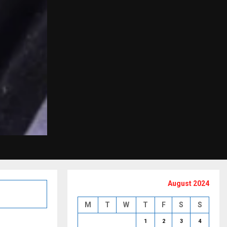
August 2024
M
T
W
T
F
S
S
1
2
3
4