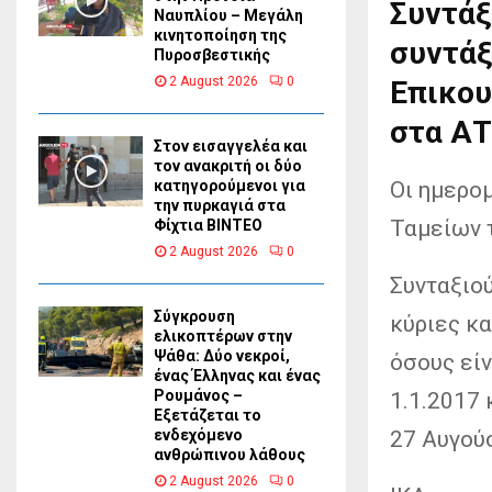
Συντάξ
Ναυπλίου – Μεγάλη
κινητοποίηση της
συντάξ
Πυροσβεστικής
2 August 2026
0
Επικου
στα Α
Στον εισαγγελέα και
τον ανακριτή οι δύο
Οι ημερο
κατηγορούμενοι για
την πυρκαγιά στα
Ταμείων 
Φίχτια ΒΙΝΤΕΟ
2 August 2026
0
Συνταξιού
Σύγκρουση
κύριες κ
ελικοπτέρων στην
Ψάθα: Δύο νεκροί,
όσους είν
ένας Έλληνας και ένας
Ρουμάνος –
1.1.2017 
Εξετάζεται το
27 Αυγού
ενδεχόμενο
ανθρώπινου λάθους
2 August 2026
0