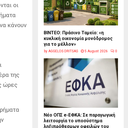
νται οι
ρήματα
να κάνουν
BINTEO: Πράσινο Ταμείο: «η
κυκλική οικονομία μονόδρομος
για το μέλλον»
by
AGGELOS DRITSAS
5 August 2026
0
ι
έρα της
ς ώρες
χρήματα
Νέο ΟΠΣ e-ΕΦΚΑ: Σε παραγωγική
ην
λειτουργία το υποσύστημα
ληξιπρόθεσμων οφειλών του