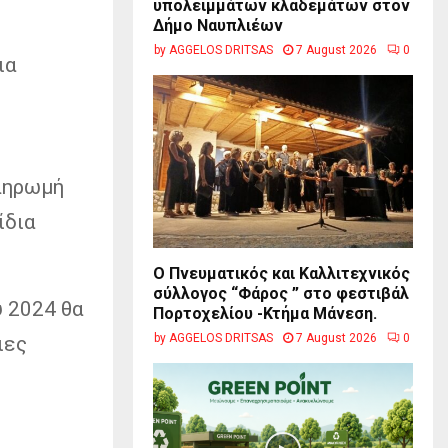
υπολειμμάτων κλαδεμάτων στον
Δήμο Ναυπλιέων
by
AGGELOS DRITSAS
7 August 2026
0
ια
πληρωμή
ίδια
Ο Πνευματικός και Καλλιτεχνικός
σύλλογος “Φάρος ” στο φεστιβάλ
υ 2024 θα
Πορτοχελίου -Κτήμα Μάνεση.
by
AGGELOS DRITSAS
7 August 2026
0
ιες