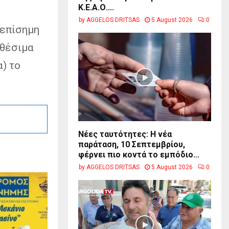
Κ.Ε.Α.Ο....
by
AGGELOS DRITSAS
5 August 2026
0
 επίσημη
αθέσιμα
) το
Νέες ταυτότητες: Η νέα
παράταση, 10 Σεπτεμβρίου,
φέρνει πιο κοντά το εμπόδιο...
by
AGGELOS DRITSAS
5 August 2026
0