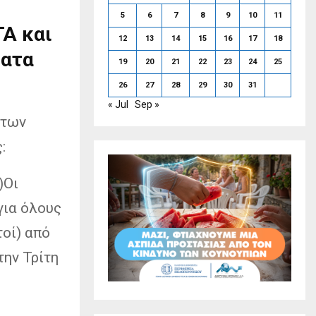
5
6
7
8
9
10
11
ΓΑ και
12
13
14
15
16
17
18
ματα
19
20
21
22
23
24
25
26
27
28
29
30
31
« Jul
Sep »
 των
:
)Οι
για όλους
οί) από
την Τρίτη