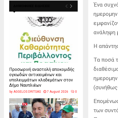
Ένα συχν
ΔΗΜΟΦΙΛΕΣ ΕΙΔΗΣΕΙΣ
ημερομην
εμφανίζο
ανάληψη 
Η απάντησ
Τα ποσά 
διαθέσιμ
Προσωρινή αναστολή αποκομιδής
ογκωδών αντικειμένων και
ημερομην
υπολειμμάτων κλαδεμάτων στον
Δήμο Ναυπλιέων
(συνήθως 
by
AGGELOS DRITSAS
7 August 2026
0
Επομένως
των συντ