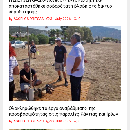
Η Δ.Ε.Υ.Α.Ν ανακοινώνει ότι εντοπίστηκε και
αποκαταστάθηκε σοβαρότατη βλάβη στο δίκτυο
υδροδότησης...
by
AGGELOS DRITSAS
31 July 2026
0
Ολοκληρώθηκε το έργο αναβάθμισης της
προσβασιμότητας στις παραλίες Κάντιας και Ιρίων
by
AGGELOS DRITSAS
29 July 2026
0