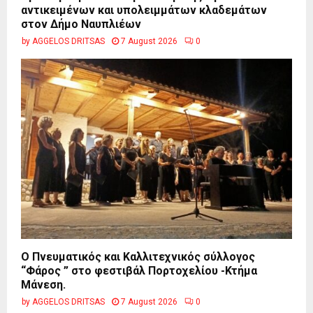
αντικειμένων και υπολειμμάτων κλαδεμάτων
στον Δήμο Ναυπλιέων
by
AGGELOS DRITSAS
7 August 2026
0
Ο Πνευματικός και Καλλιτεχνικός σύλλογος
“Φάρος ” στο φεστιβάλ Πορτοχελίου -Κτήμα
Μάνεση.
by
AGGELOS DRITSAS
7 August 2026
0