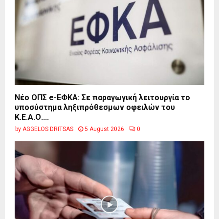
Νέο ΟΠΣ e-ΕΦΚΑ: Σε παραγωγική λειτουργία το
υποσύστημα ληξιπρόθεσμων οφειλών του
Κ.Ε.Α.Ο....
by
AGGELOS DRITSAS
5 August 2026
0