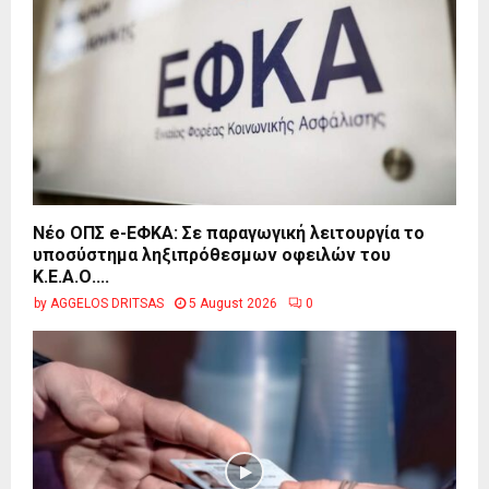
Νέο ΟΠΣ e-ΕΦΚΑ: Σε παραγωγική λειτουργία το
υποσύστημα ληξιπρόθεσμων οφειλών του
Κ.Ε.Α.Ο....
by
AGGELOS DRITSAS
5 August 2026
0