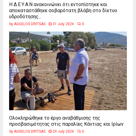
Η Δ.Ε.Υ.Α.Ν ανακοινώνει ότι εντοπίστηκε και
αποκαταστάθηκε σοβαρότατη βλάβη στο δίκτυο
υδροδότησης...
by
AGGELOS DRITSAS
31 July 2026
0
Ολοκληρώθηκε το έργο αναβάθμισης της
προσβασιμότητας στις παραλίες Κάντιας και Ιρίων
by
AGGELOS DRITSAS
29 July 2026
0