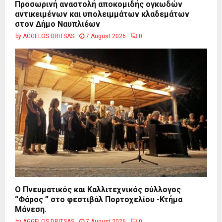
Προσωρινή αναστολή αποκομιδής ογκωδών
αντικειμένων και υπολειμμάτων κλαδεμάτων
στον Δήμο Ναυπλιέων
by
AGGELOS DRITSAS
7 August 2026
0
Ο Πνευματικός και Καλλιτεχνικός σύλλογος
“Φάρος ” στο φεστιβάλ Πορτοχελίου -Κτήμα
Μάνεση.
by
AGGELOS DRITSAS
7 August 2026
0