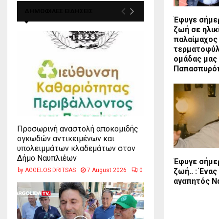
ΔΗΜΟΦΙΛΕΣ ΕΙΔΗΣΕΙΣ
Έφυγε σήμε
ζωή σε ηλικ
παλαίμαχος
τερματοφύλ
ομάδας μας
Παπασπυρό
Προσωρινή αναστολή αποκομιδής
ογκωδών αντικειμένων και
υπολειμμάτων κλαδεμάτων στον
Δήμο Ναυπλιέων
Έφυγε σήμε
by
AGGELOS DRITSAS
7 August 2026
0
ζωή.. : Ένα
αγαπητός Ν