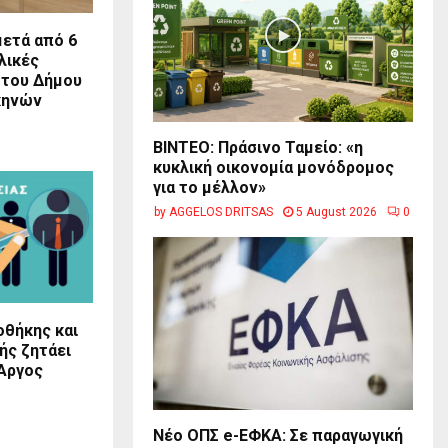
ετά από 6
λικές
 του Δήμου
κηνών
BINTEO: Πράσινο Ταμείο: «η
κυκλική οικονομία μονόδρομος
για το μέλλον»
by
AGGELOS DRITSAS
5 August 2026
0
θήκης και
ής ζητάει
 Άργος
Νέο ΟΠΣ e-ΕΦΚΑ: Σε παραγωγική