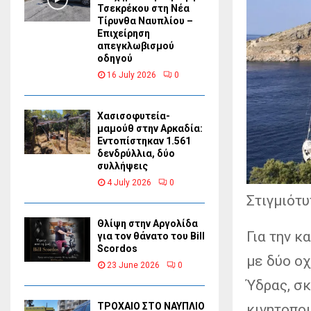
Τσεκρέκου στη Νέα
Τίρυνθα Ναυπλίου –
Επιχείρηση
απεγκλωβισμού
οδηγού
16 July 2026
0
Χασισοφυτεία-
μαμούθ στην Αρκαδία:
Εντοπίστηκαν 1.561
δενδρύλλια, δύο
συλλήψεις
4 July 2026
0
Στιγμιότυ
Θλίψη στην Αργολίδα
Για την 
για τον θάνατο του Bill
Scordos
με δύο ο
23 June 2026
0
Ύδρας, σ
ΤΡΟΧΑΙΟ ΣΤΟ ΝΑΥΠΛΙΟ
κινητοποι