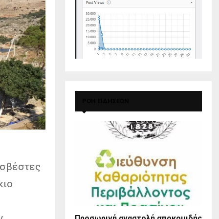
ΡΟΗ ΕΙΔΗΣΕΩΝ
οσβέστες
κιο
ν
Προσωρινή αναστολή αποκομιδής