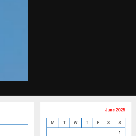
June 2025
M
T
W
T
F
S
S
1