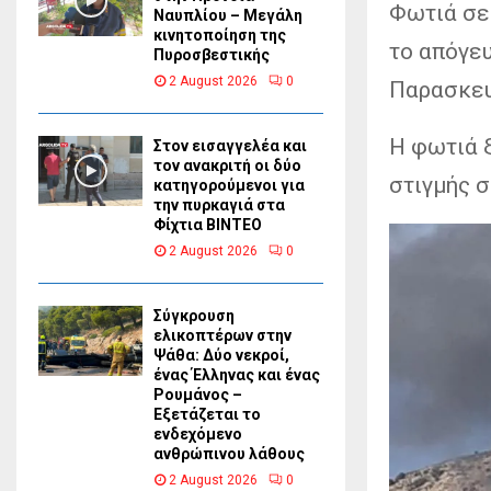
Φωτιά σε
Ναυπλίου – Μεγάλη
κινητοποίηση της
το απόγευ
Πυροσβεστικής
2 August 2026
0
Παρασκευ
Η φωτιά ξ
Στον εισαγγελέα και
τον ανακριτή οι δύο
στιγμής σ
κατηγορούμενοι για
την πυρκαγιά στα
Φίχτια ΒΙΝΤΕΟ
2 August 2026
0
Σύγκρουση
ελικοπτέρων στην
Ψάθα: Δύο νεκροί,
ένας Έλληνας και ένας
Ρουμάνος –
Εξετάζεται το
ενδεχόμενο
ανθρώπινου λάθους
2 August 2026
0