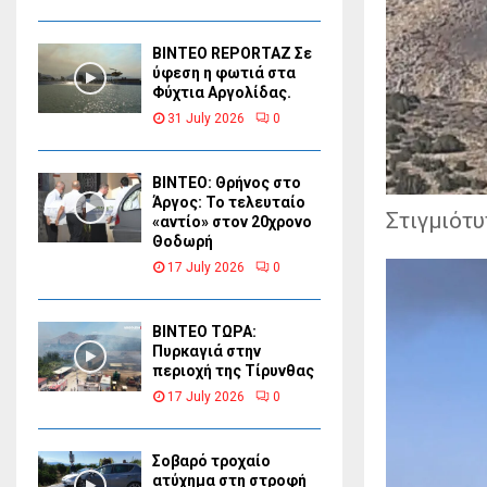
BINTEO REPORTAZ Σε
ύφεση η φωτιά στα
Φύχτια Αργολίδας.
31 July 2026
0
ΒΙΝΤΕΟ: Θρήνος στο
Άργος: Το τελευταίο
Στιγμιότυ
«αντίο» στον 20χρονο
Θοδωρή
17 July 2026
0
ΒΙΝΤΕΟ ΤΩΡΑ:
Πυρκαγιά στην
περιοχή της Τίρυνθας
17 July 2026
0
Σοβαρό τροχαίο
ατύχημα στη στροφή