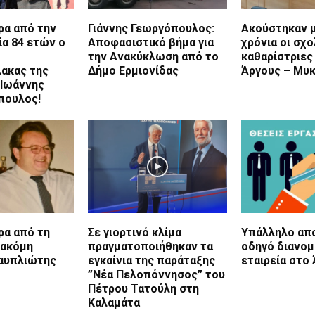
ρα από την
Γιάννης Γεωργόπουλος:
Ακούστηκαν μ
ία 84 ετών ο
Αποφασιστικό βήμα για
χρόνια οι σχο
την Ανακύκλωση από το
καθαρίστριες
ακας της
Δήμο Ερμιονίδας
Άργους – Μυ
 Ιωάννης
πουλος!
ρα από τη
Σε γιορτινό κλίμα
Υπάλληλο απο
ς ακόμη
πραγματοποιήθηκαν τα
οδηγό διανομ
αυπλιώτης
εγκαίνια της παράταξης
εταιρεία στο
”Νέα Πελοπόννησος” του
Πέτρου Τατούλη στη
Καλαμάτα