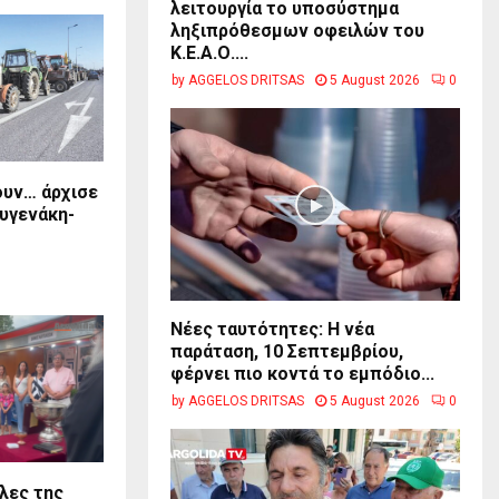
λειτουργία το υποσύστημα
ληξιπρόθεσμων οφειλών του
Κ.Ε.Α.Ο....
by
AGGELOS DRITSAS
5 August 2026
0
ουν… άρχισε
υγενάκη-
Νέες ταυτότητες: Η νέα
παράταση, 10 Σεπτεμβρίου,
φέρνει πιο κοντά το εμπόδιο...
by
AGGELOS DRITSAS
5 August 2026
0
ύλες της