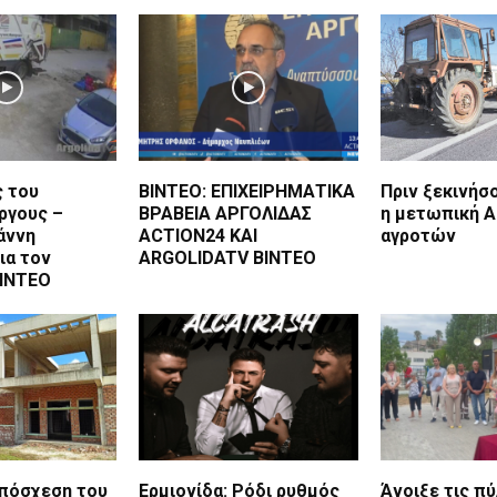
ς του
BINTEO: ΕΠΙΧΕΙΡΗΜΑΤΙΚΑ
Πριν ξεκινήσ
ργους –
ΒΡΑΒΕΙΑ ΑΡΓΟΛΙΔΑΣ
η μετωπική Α
άννη
ACTION24 KAI
αγροτών
ια τον
ARGOLIDATV BINTEO
ΙΝΤΕΟ
υπόσχεση του
Ερμιονίδα: Ρόδι ρυθμός
Άνοιξε τις π