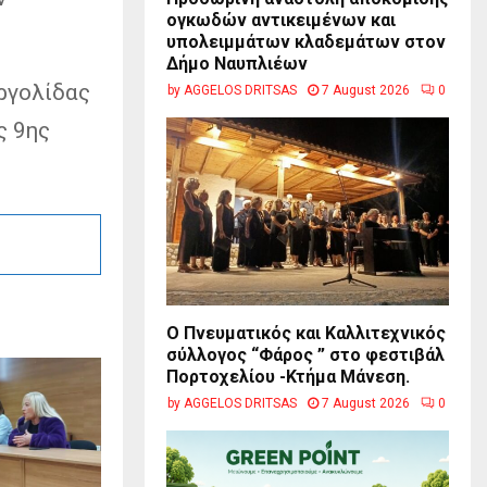
ογκωδών αντικειμένων και
υπολειμμάτων κλαδεμάτων στον
Δήμο Ναυπλιέων
ργολίδας
by
AGGELOS DRITSAS
7 August 2026
0
ς 9ης
Ο Πνευματικός και Καλλιτεχνικός
σύλλογος “Φάρος ” στο φεστιβάλ
Πορτοχελίου -Κτήμα Μάνεση.
by
AGGELOS DRITSAS
7 August 2026
0