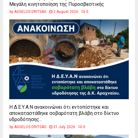
Μεγάλη κινητοποίηση της Πυροσβεστικής
by
AGGELOS DRITSAS
2 August 2026
0
Η Δ.Ε.Υ.Α.Ν ανακοινώνει ότι εντοπίστηκε και
αποκαταστάθηκε σοβαρότατη βλάβη στο δίκτυο
υδροδότησης...
by
AGGELOS DRITSAS
31 July 2026
0