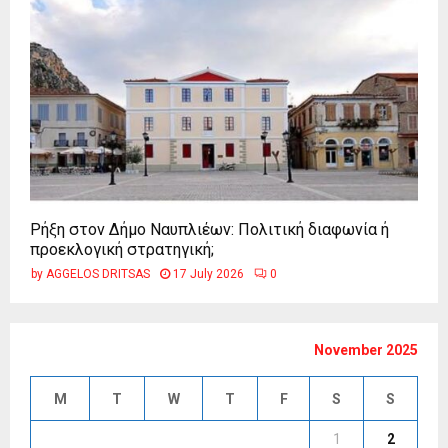
Ρήξη στον Δήμο Ναυπλιέων: Πολιτική διαφωνία ή
προεκλογική στρατηγική;
by
AGGELOS DRITSAS
17 July 2026
0
November 2025
M
T
W
T
F
S
S
1
2