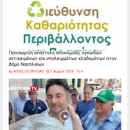
Προσωρινή αναστολή αποκομιδής ογκωδών
αντικειμένων και υπολειμμάτων κλαδεμάτων στον
Δήμο Ναυπλιέων
by
AGGELOS DRITSAS
7 August 2026
0