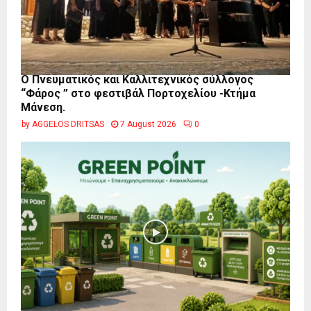
Ο Πνευματικός και Καλλιτεχνικός σύλλογος
“Φάρος ” στο φεστιβάλ Πορτοχελίου -Κτήμα
Μάνεση.
by
AGGELOS DRITSAS
7 August 2026
0