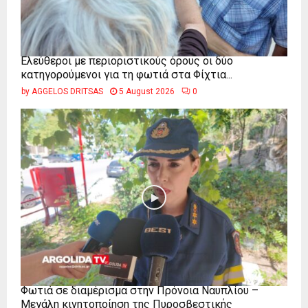
Ελεύθεροι με περιοριστικούς όρους οι δύο
κατηγορούμενοι για τη φωτιά στα Φίχτια...
by
AGGELOS DRITSAS
5 August 2026
0
Φωτιά σε διαμέρισμα στην Πρόνοια Ναυπλίου –
Μεγάλη κινητοποίηση της Πυροσβεστικής