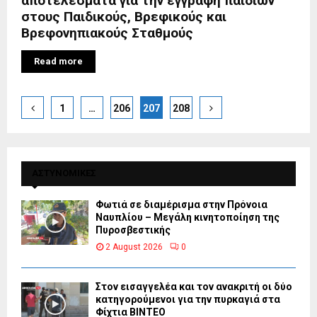
αποτελέσματα για την εγγραφή παιδιών
στους Παιδικούς, Βρεφικούς και
Βρεφονηπιακούς Σταθμούς
Read more
Posts
1
…
206
207
208
pagination
ΑΣΤΥΝΟΜΙΚΕΣ
Φωτιά σε διαμέρισμα στην Πρόνοια
Ναυπλίου – Μεγάλη κινητοποίηση της
Πυροσβεστικής
2 August 2026
0
Στον εισαγγελέα και τον ανακριτή οι δύο
κατηγορούμενοι για την πυρκαγιά στα
Φίχτια ΒΙΝΤΕΟ