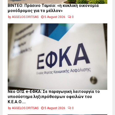
BINTEO: Πράσινο Ταμείο: «η κυκλική οικονομία
μονόδρομος για το μέλλον»
by
AGGELOS DRITSAS
5 August 2026
0
Νέο ΟΠΣ e-ΕΦΚΑ: Σε παραγωγική λειτουργία το
υποσύστημα ληξιπρόθεσμων οφειλών του
Κ.Ε.Α.Ο....
by
AGGELOS DRITSAS
5 August 2026
0