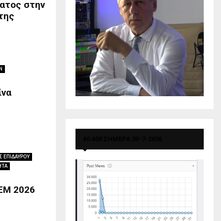
ατος στην
 της
Ν
ίνα
40.600 ΣΗΜΕΡΑ 20-7-2026
 ΕΠΙΔΑΥΡΟΥ
ΗΤΑ
ΕΜ 2026