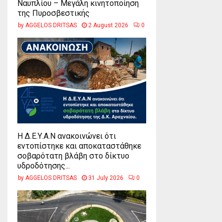
Ναυπλίου – Μεγάλη κινητοποίηση
της Πυροσβεστικής
by
AGGELOS DRITSAS
2 August 2026
0
Η Δ.Ε.Υ.Α.Ν ανακοινώνει ότι
εντοπίστηκε και αποκαταστάθηκε
σοβαρότατη βλάβη στο δίκτυο
υδροδότησης...
by
AGGELOS DRITSAS
31 July 2026
0