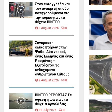
Στον εισαγγελέα και
τον ανακριτή οι δύο
κατηγορούμενοι για
την πυρκαγιά στα
Φίχτια ΒΙΝΤΕΟ
2 August 2026
0
Σύγκρουση
ελικοπτέρων στην
Ψάθα: Δύο νεκροί,
ένας Έλληνας και ένας
Ρουμάνος –
Εξετάζεται το
ενδεχόμενο
ανθρώπινου λάθους
2 August 2026
0
BINTEO REPORTAZ Σε
ύφεση η φωτιά στα
Φύχτια Αργολίδας.
31 July 2026
0