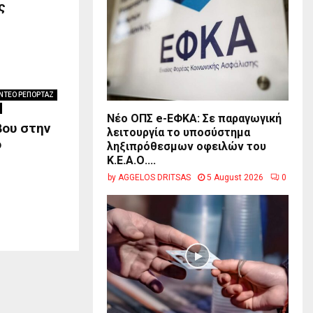
ς
ΝΤΕΟ ΡΕΠΟΡΤΑΖ
Νέο ΟΠΣ e-ΕΦΚΑ: Σε παραγωγική
βου στην
λειτουργία το υποσύστημα
ο
ληξιπρόθεσμων οφειλών του
Κ.Ε.Α.Ο....
by
AGGELOS DRITSAS
5 August 2026
0