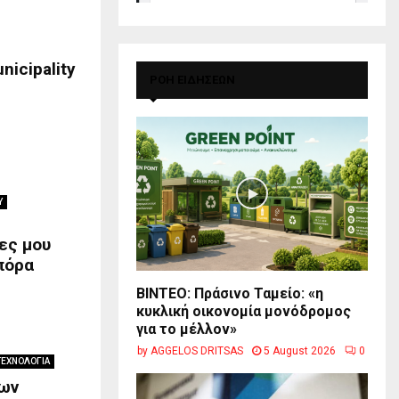
icipality
ΡΟΗ ΕΙΔΗΣΕΩΝ
Υ
ες μου
πόρα
BINTEO: Πράσινο Ταμείο: «η
κυκλική οικονομία μονόδρομος
για το μέλλον»
by
AGGELOS DRITSAS
5 August 2026
0
ΤΕΧΝΟΛΟΓΙΑ
των