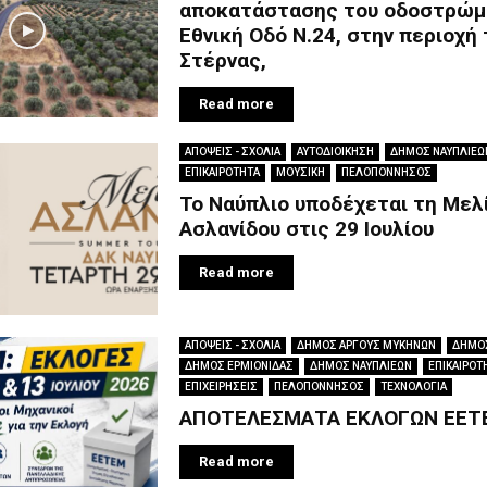
αποκατάστασης του οδοστρώμ
Εθνική Οδό Ν.24, στην περιοχή
Στέρνας,
Read more
ΑΠΟΨΕΙΣ - ΣΧΟΛΙΑ
ΑΥΤΟΔΙΟΙΚΗΣΗ
ΔΗΜΟΣ ΝΑΥΠΛΙΕΩ
ΕΠΙΚΑΙΡΟΤΗΤΑ
ΜΟΥΣΙΚΗ
ΠΕΛΟΠΟΝΝΗΣΟΣ
Το Ναύπλιο υποδέχεται τη Μελ
Ασλανίδου στις 29 Ιουλίου
Read more
ΑΠΟΨΕΙΣ - ΣΧΟΛΙΑ
ΔΗΜΟΣ ΑΡΓΟΥΣ ΜΥΚΗΝΩΝ
ΔΗΜΟΣ
ΔΗΜΟΣ ΕΡΜΙΟΝΙΔΑΣ
ΔΗΜΟΣ ΝΑΥΠΛΙΕΩΝ
ΕΠΙΚΑΙΡΟΤ
ΕΠΙΧΕΙΡΗΣΕΙΣ
ΠΕΛΟΠΟΝΝΗΣΟΣ
ΤΕΧΝΟΛΟΓΙΑ
ΑΠΟΤΕΛΕΣΜΑΤΑ ΕΚΛΟΓΩΝ ΕΕΤ
Read more