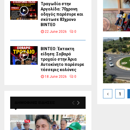
Τραγωδία στην
Αργολίδα: 70χρονη
οδηγός παρέσυρε και
σκότωσε 83χρονο
ΒΙΝΤΕΟ
22 June 2026
0
ΒΙΝΤΕΟ: Έκτακτη
είδηση: Σοβαρό
τροχαίο στην Άρια
Αυτοκίνητο παρέσυρε
τέσσερις κολόνες
18 June 2026
0
Posts
1
paginat
ΔΗΜΟΦΙΛΕΣ ΕΙΔΗΣΕΙΣ