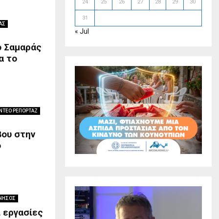
24
25
26
27
28
29
30
31
ΑΣ
« Jul
ο Σαμαράς
α το
ΝΤΕΟ ΡΕΠΟΡΤΑΖ
βου στην
ο
ΝΗΣΟΣ
ι εργασίες