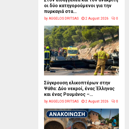
οι δύο κατηγορούμενοι για την
πυρκαγιά στα...
by
AGGELOS DRITSAS
2 August 2026
0
Σύγκρουση ελικοπτέρων στην
Ψάθα: Δύο νεκροί, ένας Έλληνας
και ένας Ρουμάνος –...
by
AGGELOS DRITSAS
2 August 2026
0