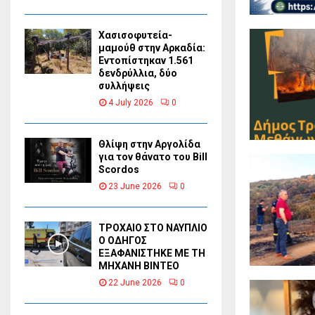
Χασισοφυτεία-
μαμούθ στην Αρκαδία:
Εντοπίστηκαν 1.561
δενδρύλλια, δύο
συλλήψεις
4 July 2026
0
Θλίψη στην Αργολίδα
για τον θάνατο του Bill
Scordos
23 June 2026
0
ΤΡΟΧΑΙΟ ΣΤΟ ΝΑΥΠΛΙΟ
Ο ΟΔΗΓΟΣ
ΕΞΑΦΑΝΙΣΤΗΚΕ ΜΕ ΤΗ
ΜΗΧΑΝΗ ΒΙΝΤΕΟ
22 June 2026
0