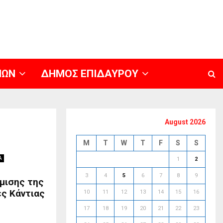
ΝΩΝ
ΔΗΜΟΣ ΕΠΙΔΑΥΡΟΥ
August 2026
M
T
W
T
F
S
S
Α
1
2
3
4
5
6
7
8
9
μισης της
ς Κάντιας
10
11
12
13
14
15
16
17
18
19
20
21
22
23