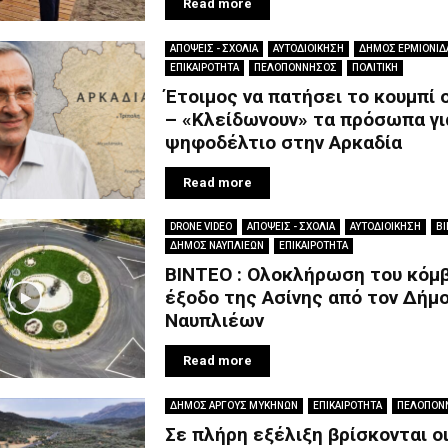
Read more
ΑΠΟΨΕΙΣ - ΣΧΟΛΙΑ
ΑΥΤΟΔΙΟΙΚΗΣΗ
ΔΗΜΟΣ ΕΡΜΙΟΝΙΔ
ΕΠΙΚΑΙΡΟΤΗΤΑ
ΠΕΛΟΠΟΝΝΗΣΟΣ
ΠΟΛΙΤΙΚΗ
Έτοιμος να πατήσει το κουμπί 
– «Κλείδωνουν» τα πρόσωπα γι
ψηφοδέλτιο στην Αρκαδία
Read more
DRONE VIDEO
ΑΠΟΨΕΙΣ - ΣΧΟΛΙΑ
ΑΥΤΟΔΙΟΙΚΗΣΗ
ΒΙ
ΔΗΜΟΣ ΝΑΥΠΛΙΕΩΝ
ΕΠΙΚΑΙΡΟΤΗΤΑ
ΒΙΝΤΕΟ : Ολοκλήρωση του κόμ
έξοδο της Ασίνης από τον Δήμ
Ναυπλιέων
Read more
ΔΗΜΟΣ ΑΡΓΟΥΣ ΜΥΚΗΝΩΝ
ΕΠΙΚΑΙΡΟΤΗΤΑ
ΠΕΛΟΠΟΝ
Σε πλήρη εξέλιξη βρίσκονται ο