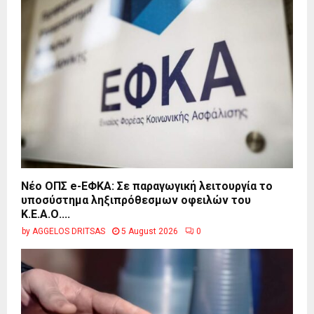
Νέο ΟΠΣ e-ΕΦΚΑ: Σε παραγωγική λειτουργία το
υποσύστημα ληξιπρόθεσμων οφειλών του
Κ.Ε.Α.Ο....
by
AGGELOS DRITSAS
5 August 2026
0