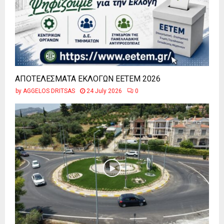
ΑΠΟΤΕΛΕΣΜΑΤΑ ΕΚΛΟΓΩΝ ΕΕΤΕΜ 2026
by
AGGELOS DRITSAS
24 July 2026
0