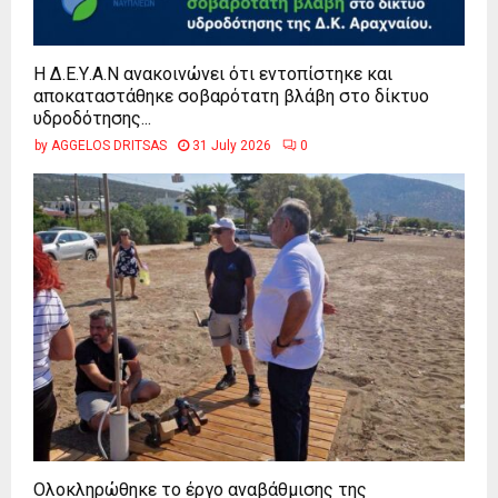
Η Δ.Ε.Υ.Α.Ν ανακοινώνει ότι εντοπίστηκε και
αποκαταστάθηκε σοβαρότατη βλάβη στο δίκτυο
υδροδότησης...
by
AGGELOS DRITSAS
31 July 2026
0
Ολοκληρώθηκε το έργο αναβάθμισης της