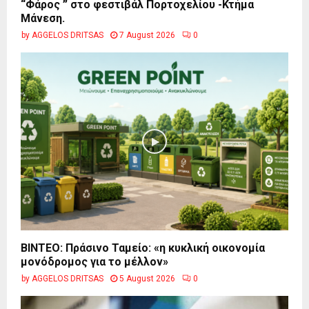
“Φάρος ” στο φεστιβάλ Πορτοχελίου -Κτήμα
Μάνεση.
by
AGGELOS DRITSAS
7 August 2026
0
BINTEO: Πράσινο Ταμείο: «η κυκλική οικονομία
μονόδρομος για το μέλλον»
by
AGGELOS DRITSAS
5 August 2026
0