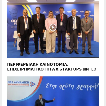
𝝥𝝚𝝦𝝞𝝫𝝚𝝦𝝚𝝞𝝖𝝟𝝜 𝝟𝝖𝝞𝝢𝝤𝝩𝝤𝝡𝝞𝝖:
𝝚𝝥𝝞𝝬𝝚𝝞𝝦𝝜𝝡𝝖𝝩𝝞𝝟𝝤𝝩𝝜𝝩𝝖 & 𝗦𝗧𝗔𝗥𝗧𝗨𝗣𝗦 ΒΙΝΤΕΟ