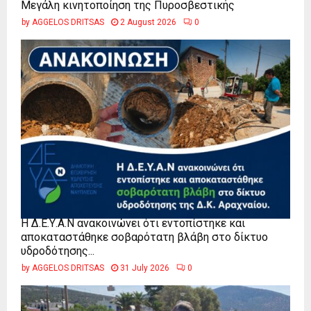
Μεγάλη κινητοποίηση της Πυροσβεστικής
by
AGGELOS DRITSAS
2 August 2026
0
Η Δ.Ε.Υ.Α.Ν ανακοινώνει ότι εντοπίστηκε και
αποκαταστάθηκε σοβαρότατη βλάβη στο δίκτυο
υδροδότησης...
by
AGGELOS DRITSAS
31 July 2026
0