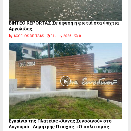
BINTEO REPORTAZ Σε ύφεση η φωτιά στα Φύχτια
Αργολίδας.
by
AGGELOS DRITSAS
31 July 2026
0
Εγκαίνια της Πλατείας «Άννας Συνοδινού» στο
Λυγουριό | Δημήτρης Πτωχός: «Ο πολιτισμός...