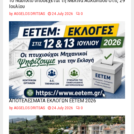
Το Ναύπλιο υποδέχεται τη Μελίνα Ασλανίδου στις 29
Ιουλίου
by
AGGELOS DRITSAS
24 July 2026
0
ΑΠΟΤΕΛΕΣΜΑΤΑ ΕΚΛΟΓΩΝ ΕΕΤΕΜ 2026
by
AGGELOS DRITSAS
24 July 2026
0