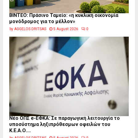
BINTEO: Πράσινο Ταμείο: «η κυκλική οικονομία
μονόδρομος για το μέλλον»
by
AGGELOS DRITSAS
5 August 2026
0
Νέο ΟΠΣ e-ΕΦΚΑ: Σε παραγωγική λειτουργία το
υποσύστημα ληξιπρόθεσμων οφειλών του
Κ.Ε.Α.Ο....