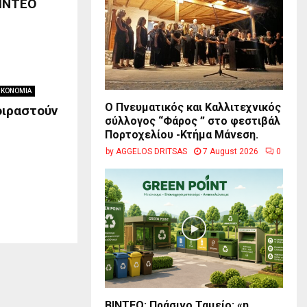
ΒΙΝΤΕΟ
ΙΚΟΝΟΜΙΑ
Ο Πνευματικός και Καλλιτεχνικός
οιραστούν
σύλλογος “Φάρος ” στο φεστιβάλ
Πορτοχελίου -Κτήμα Μάνεση.
by
AGGELOS DRITSAS
7 August 2026
0
BINTEO: Πράσινο Ταμείο: «η