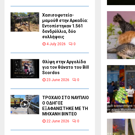
Χασισοφυτεία-
μαμούθ στην Αρκαδία:
Εντοπίστηκαν 1.561
δενδρύλλια, δύο
συλλήψεις
4 July 2026
0
Θλίψη στην Αργολίδα
για τον θάνατο του Bill
Scordos
23 June 2026
0
ΤΡΟΧΑΙΟ ΣΤΟ ΝΑΥΠΛΙΟ
Ο ΟΔΗΓΟΣ
ΕΞΑΦΑΝΙΣΤΗΚΕ ΜΕ ΤΗ
ΜΗΧΑΝΗ ΒΙΝΤΕΟ
22 June 2026
0