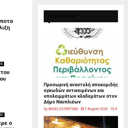
ΡΟΗ ΕΙΔΗΣΕΩΝ
σποτα
λιξη
ΤΑ
 του
ου
Προσωρινή αναστολή αποκομιδής
ογκωδών αντικειμένων και
υπολειμμάτων κλαδεμάτων στον
Δήμο Ναυπλιέων
by
AGGELOS DRITSAS
7 August 2026
0
ΑΣ
ερε ο