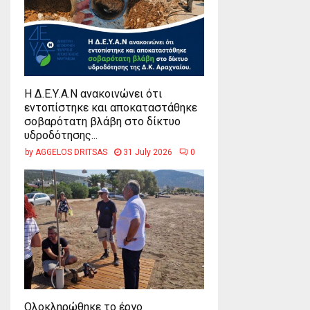
Η Δ.Ε.Υ.Α.Ν ανακοινώνει ότι
εντοπίστηκε και αποκαταστάθηκε
σοβαρότατη βλάβη στο δίκτυο
υδροδότησης...
by
AGGELOS DRITSAS
31 July 2026
0
Ολοκληρώθηκε το έργο