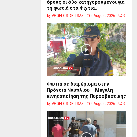
όρους οι δύο κατηγορούμενοι για
τη φωτιά στα Φίχτια...
by
AGGELOS DRITSAS
5 August 2026
0
Φωτιά σε διαμέρισμα στην
Πρόνοια Ναυπλίου – Μεγάλη
κινητοποίηση της Πυροσβεστικής
by
AGGELOS DRITSAS
2 August 2026
0