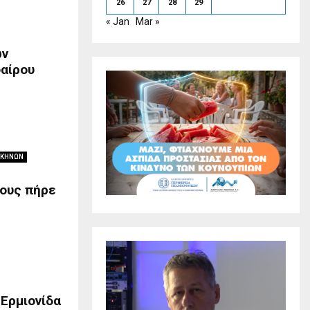
26
27
28
29
« Jan
Mar »
ων
αίρου
ΥΚΗΝΩΝ
γους πήρε
 Ερμιονίδα