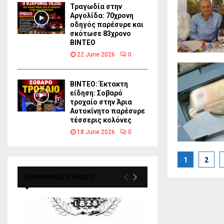
Τραγωδία στην
Αργολίδα: 70χρονη
οδηγός παρέσυρε και
σκότωσε 83χρονο
ΒΙΝΤΕΟ
22 June 2026
0
ΒΙΝΤΕΟ: Έκτακτη
είδηση: Σοβαρό
τροχαίο στην Άρια
Αυτοκίνητο παρέσυρε
τέσσερις κολόνες
18 June 2026
0
Posts
1
2
paginat
ΔΗΜΟΦΙΛΕΣ ΕΙΔΗΣΕΙΣ