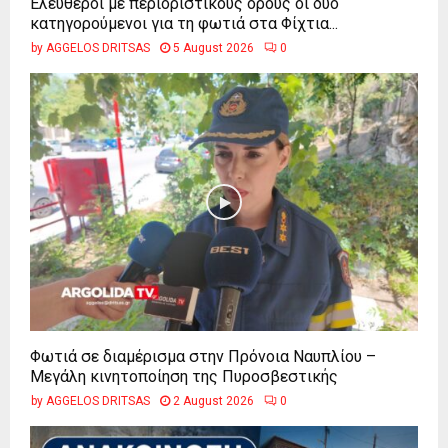
Ελεύθεροι με περιοριστικούς όρους οι δύο
κατηγορούμενοι για τη φωτιά στα Φίχτια...
by
AGGELOS DRITSAS
5 August 2026
0
Φωτιά σε διαμέρισμα στην Πρόνοια Ναυπλίου –
Μεγάλη κινητοποίηση της Πυροσβεστικής
by
AGGELOS DRITSAS
2 August 2026
0