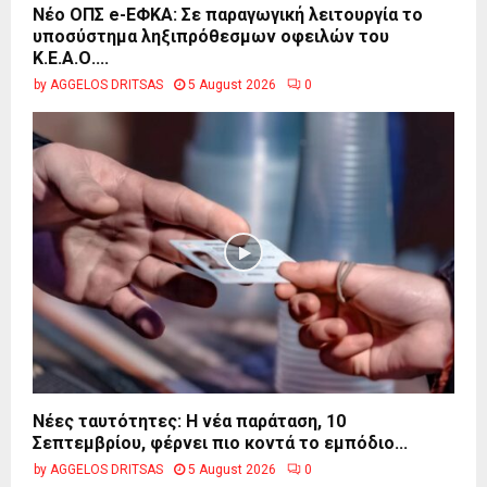
Νέο ΟΠΣ e-ΕΦΚΑ: Σε παραγωγική λειτουργία το
υποσύστημα ληξιπρόθεσμων οφειλών του
Κ.Ε.Α.Ο....
by
AGGELOS DRITSAS
5 August 2026
0
Νέες ταυτότητες: Η νέα παράταση, 10
Σεπτεμβρίου, φέρνει πιο κοντά το εμπόδιο...
by
AGGELOS DRITSAS
5 August 2026
0