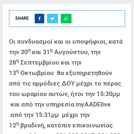
SHARE
Οι συνδυασμοί και οι υποψήφιοι, κατά
η
η
την 30
και 31
Αυγούστου, την
η
28
Σεπτεμβρίου και την
η
13
Οκτωβρίου θα εξυπηρετηθούν
από τις αρμόδιες ΔΟΥ μέχρι το πέρας
του ωραρίου αυτών, ήτοι την 15:30μμ
και από την υπηρεσία myAADElive
από την 15:31μμ μέχρι την
η
12
βραδινή, κατόπιν επικοινωνίας