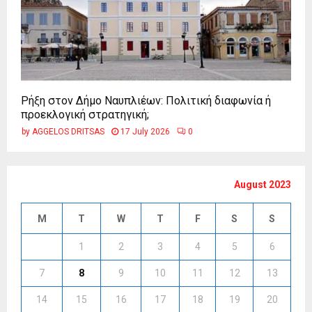
Ρήξη στον Δήμο Ναυπλιέων: Πολιτική διαφωνία ή
προεκλογική στρατηγική;
by
AGGELOS DRITSAS
17 July 2026
0
August 2023
M
T
W
T
F
S
S
1
2
3
4
5
6
7
8
9
10
11
12
13
14
15
16
17
18
19
20