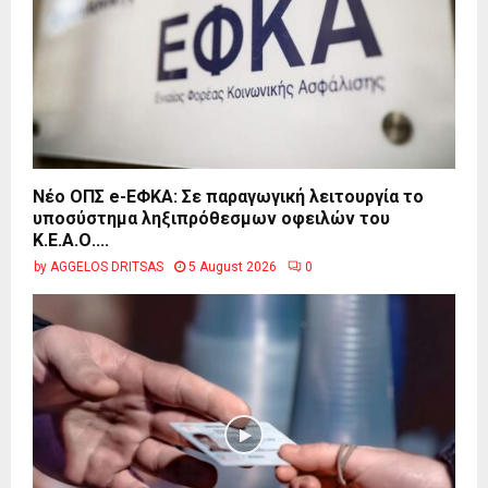
Νέο ΟΠΣ e-ΕΦΚΑ: Σε παραγωγική λειτουργία το
υποσύστημα ληξιπρόθεσμων οφειλών του
Κ.Ε.Α.Ο....
by
AGGELOS DRITSAS
5 August 2026
0