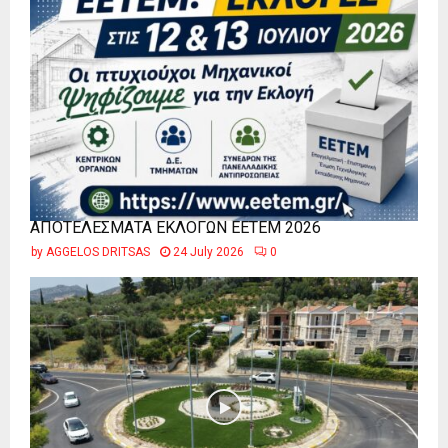
ΑΠΟΤΕΛΕΣΜΑΤΑ ΕΚΛΟΓΩΝ ΕΕΤΕΜ 2026
by
AGGELOS DRITSAS
24 July 2026
0