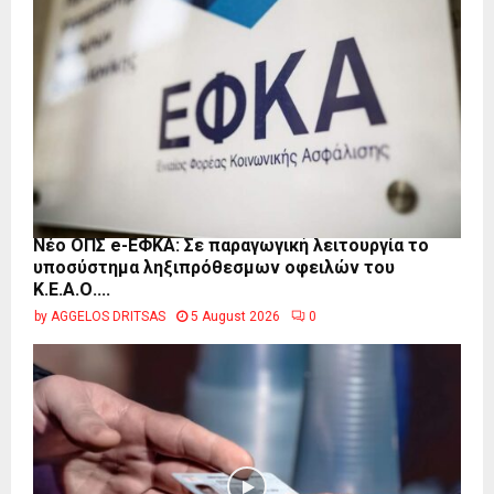
Νέο ΟΠΣ e-ΕΦΚΑ: Σε παραγωγική λειτουργία το
υποσύστημα ληξιπρόθεσμων οφειλών του
Κ.Ε.Α.Ο....
by
AGGELOS DRITSAS
5 August 2026
0