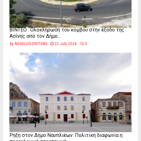
ΒΙΝΤΕΟ : Ολοκλήρωση του κόμβου στην έξοδο της
Ασίνης από τον Δήμο...
by
AGGELOS DRITSAS
22 July 2026
0
Ρήξη στον Δήμο Ναυπλιέων: Πολιτική διαφωνία ή