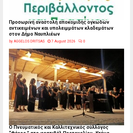
Προσωρινή αναστολή αποκομιδής ογκωδών
αντικειμένων και υπολειμμάτων κλαδεμάτων
στον Δήμο Ναυπλιέων
by
AGGELOS DRITSAS
7 August 2026
0
Ο Πνευματικός και Καλλιτεχνικός σύλλογος