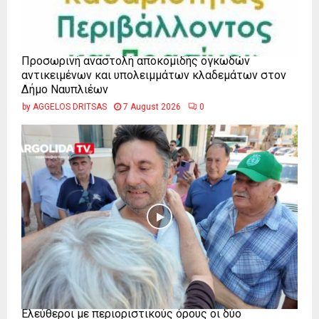
Προσωρινή αναστολή αποκομιδής ογκωδών
αντικειμένων και υπολειμμάτων κλαδεμάτων στον
Δήμο Ναυπλιέων
by
AGGELOS DRITSAS
7 August 2026
0
Ελεύθεροι με περιοριστικούς όρους οι δύο