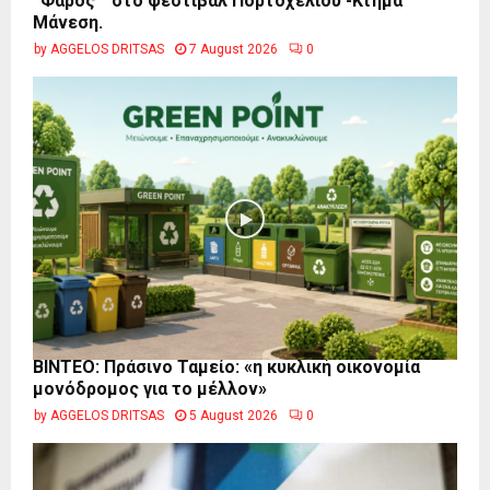
“Φάρος ” στο φεστιβάλ Πορτοχελίου -Κτήμα
Μάνεση.
by
AGGELOS DRITSAS
7 August 2026
0
BINTEO: Πράσινο Ταμείο: «η κυκλική οικονομία
μονόδρομος για το μέλλον»
by
AGGELOS DRITSAS
5 August 2026
0