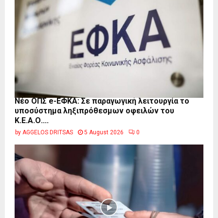
Νέο ΟΠΣ e-ΕΦΚΑ: Σε παραγωγική λειτουργία το
υποσύστημα ληξιπρόθεσμων οφειλών του
Κ.Ε.Α.Ο....
by
AGGELOS DRITSAS
5 August 2026
0