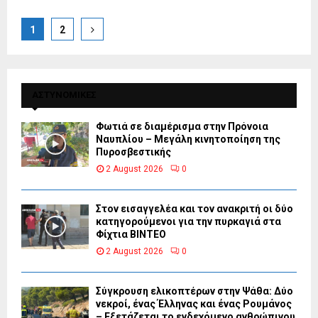
Posts
1
2
pagination
ΑΣΤΥΝΟΜΙΚΕΣ
Φωτιά σε διαμέρισμα στην Πρόνοια
Ναυπλίου – Μεγάλη κινητοποίηση της
Πυροσβεστικής
2 August 2026
0
Στον εισαγγελέα και τον ανακριτή οι δύο
κατηγορούμενοι για την πυρκαγιά στα
Φίχτια ΒΙΝΤΕΟ
2 August 2026
0
Σύγκρουση ελικοπτέρων στην Ψάθα: Δύο
νεκροί, ένας Έλληνας και ένας Ρουμάνος
– Εξετάζεται το ενδεχόμενο ανθρώπινου