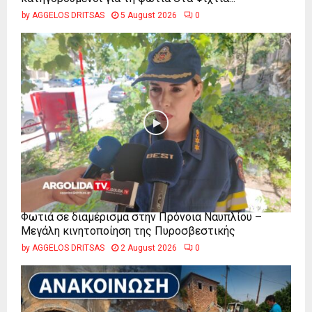
by
AGGELOS DRITSAS
5 August 2026
0
Φωτιά σε διαμέρισμα στην Πρόνοια Ναυπλίου –
Μεγάλη κινητοποίηση της Πυροσβεστικής
by
AGGELOS DRITSAS
2 August 2026
0