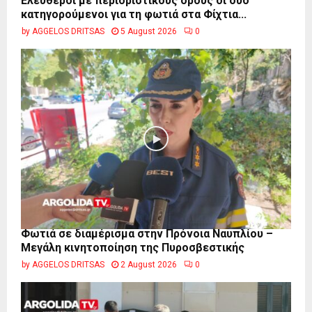
Ελεύθεροι με περιοριστικούς όρους οι δύο
κατηγορούμενοι για τη φωτιά στα Φίχτια...
by
AGGELOS DRITSAS
5 August 2026
0
Φωτιά σε διαμέρισμα στην Πρόνοια Ναυπλίου –
Μεγάλη κινητοποίηση της Πυροσβεστικής
by
AGGELOS DRITSAS
2 August 2026
0