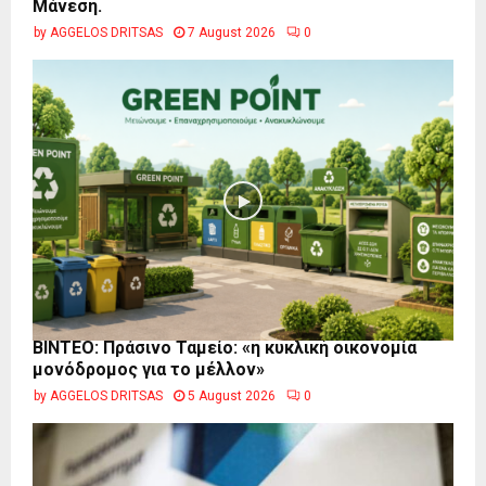
Μάνεση.
by
AGGELOS DRITSAS
7 August 2026
0
BINTEO: Πράσινο Ταμείο: «η κυκλική οικονομία
μονόδρομος για το μέλλον»
by
AGGELOS DRITSAS
5 August 2026
0