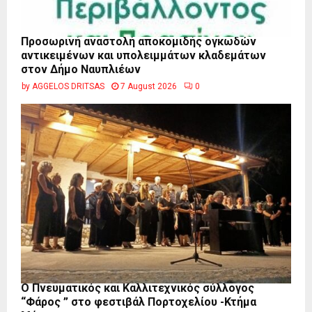
Προσωρινή αναστολή αποκομιδής ογκωδών
αντικειμένων και υπολειμμάτων κλαδεμάτων
στον Δήμο Ναυπλιέων
by
AGGELOS DRITSAS
7 August 2026
0
Ο Πνευματικός και Καλλιτεχνικός σύλλογος
“Φάρος ” στο φεστιβάλ Πορτοχελίου -Κτήμα