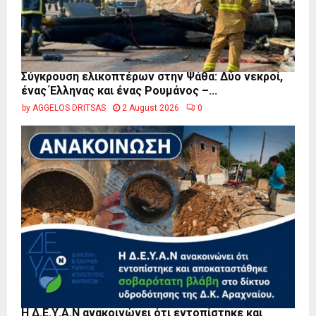
Σύγκρουση ελικοπτέρων στην Ψάθα: Δύο νεκροί,
ένας Έλληνας και ένας Ρουμάνος –...
by
AGGELOS DRITSAS
2 August 2026
0
Η Δ.Ε.Υ.Α.Ν ανακοινώνει ότι εντοπίστηκε και