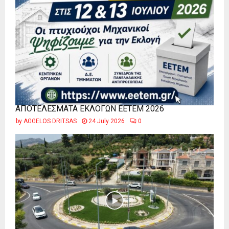
ΑΠΟΤΕΛΕΣΜΑΤΑ ΕΚΛΟΓΩΝ ΕΕΤΕΜ 2026
by
AGGELOS DRITSAS
24 July 2026
0