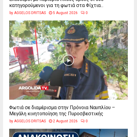
κατηγορούμενοι για τη φωτιά στα Φίχτια...
by
AGGELOS DRITSAS
5 August 2026
0
Φωτιά σε διαμέρισμα στην Πρόνοια Ναυπλίου –
Μεγάλη κινητοποίηση της Πυροσβεστικής
by
AGGELOS DRITSAS
2 August 2026
0